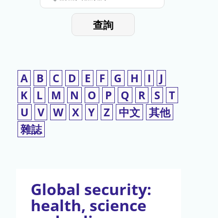
停
輸
入
使
查詢
檢
用
索
詞
A
B
C
D
E
F
G
H
I
J
K
L
M
N
O
P
Q
R
S
T
U
V
W
X
Y
Z
中文
其他
雜誌
Global security:
health, science