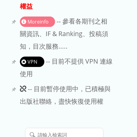
出版商
權益
版權聲明
-- 參看各期刊之相
Moreinfo
文章處理費
關資訊、IF & Ranking、投稿須
知，目次服務.....
EndNote
-- 目前不提供 VPN 連線
VPN
使用
此
-- 目前暫停使用中，已積極與
期
出版社聯絡，盡快恢復使用權
刊
暫
請