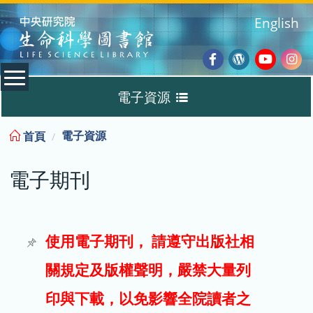
:::
English
Facebook
Wordpres
Youtub
Ins
電子資源
Blog
:::
電子資源
首頁
資料庫
電子期刊
電子書
電子期刊
使用電子期刊， 請遵守出版社相
關規定及版權聲明，嚴禁大量列
試用
印與下載，以免影響全院讀者之