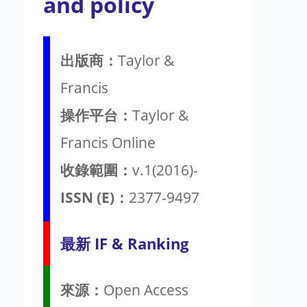
and policy
出版商：
Taylor &
Francis
操作平台：
Taylor &
Francis Online
收錄範圍：
v.1(2016)-
ISSN (E)：
2377-9497
最新 IF & Ranking
來源：
Open Access