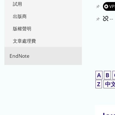
試用
VP
出版商
此
-
期
版權聲明
刊
文章處理費
暫
EndNote
停
使
A
B
用
Z
中