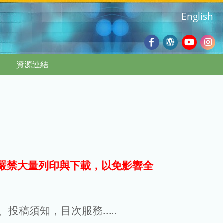
English
Facebook
Wordpres
Youtub
Ins
資源連結
Blog
:::
嚴禁大量列印與下載，以免影響全
g、投稿須知，目次服務.....