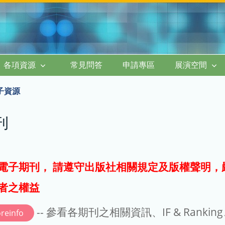
各項資源
常見問答
申請專區
展演空間
子資源
刊
電子期刊， 請遵守出版社相關規定及版權聲明，
者之權益
-- 參看各期刊之相關資訊、IF & Rankin
reinfo