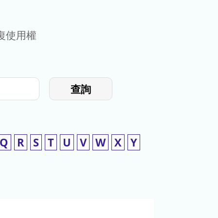
復使用權
查詢
Q
R
S
T
U
V
W
X
Y