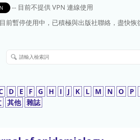
-- 目前不提供 VPN 連線使用
N
- 目前暫停使用中，已積極與出版社聯絡，盡快恢
請
輸
入
檢
索
C
D
E
F
G
H
I
J
K
L
M
N
O
P
詞
文
其他
雜誌