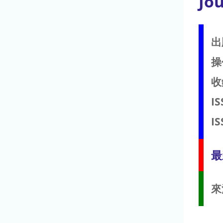
Jo
出
操
收
IS
IS
最
來