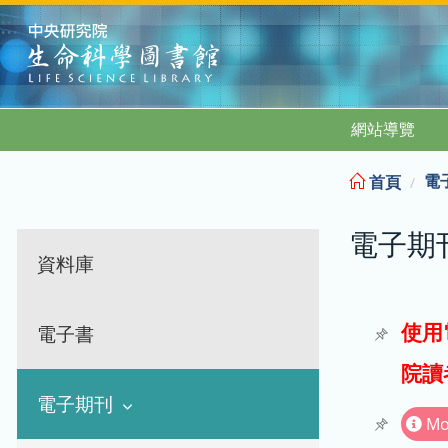
:::
網站導覽
電
首頁
電子期
資料庫
使用
電子書
院讀
電子期刊
Mo