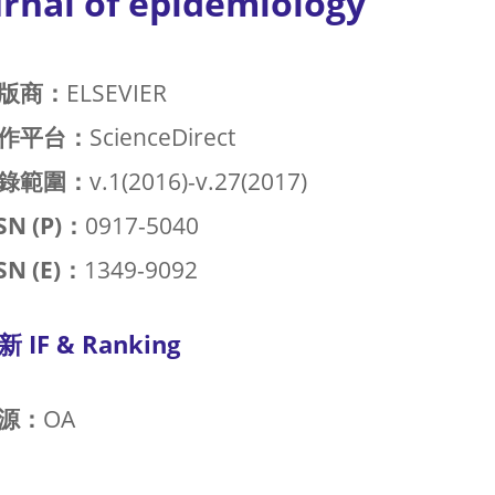
urnal of epidemiology
版商：
ELSEVIER
作平台：
ScienceDirect
錄範圍：
v.1(2016)-v.27(2017)
SN (P)：
0917-5040
SN (E)：
1349-9092
新 IF & Ranking
源：
OA