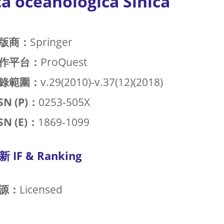
a oceanologica Sinica
版商：
Springer
作平台：
ProQuest
錄範圍：
v.29(2010)-v.37(12)(2018)
SN (P)：
0253-505X
SN (E)：
1869-1099
新 IF & Ranking
源：
Licensed