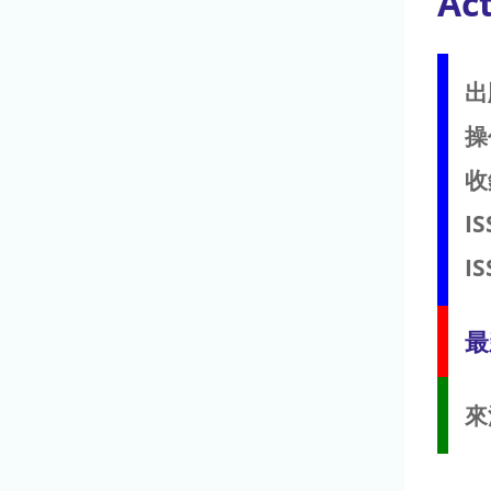
Act
出
操
收
IS
IS
最
來