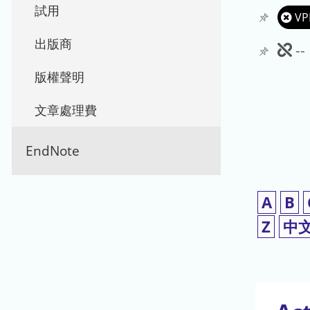
試用
VP
出版商
此
-
期
版權聲明
刊
文章處理費
暫
EndNote
停
使
A
B
用
Z
中