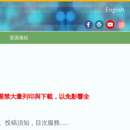
English
Facebook
Wordpres
Youtub
Ins
資源連結
Blog
:::
嚴禁大量列印與下載，以免影響全
g、投稿須知，目次服務.....