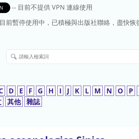
-- 目前不提供 VPN 連線使用
N
- 目前暫停使用中，已積極與出版社聯絡，盡快恢
請
輸
入
檢
索
C
D
E
F
G
H
I
J
K
L
M
N
O
P
詞
文
其他
雜誌