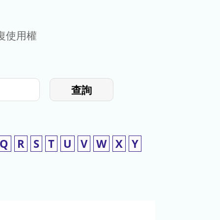
復使用權
查詢
Q
R
S
T
U
V
W
X
Y