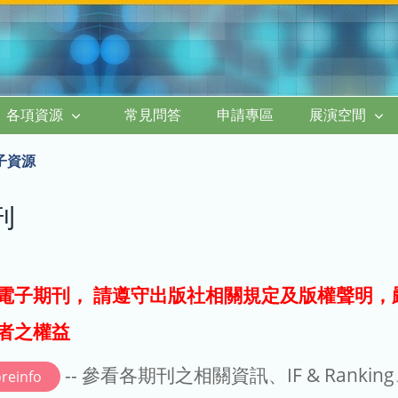
各項資源
常見問答
申請專區
展演空間
子資源
刊
電子期刊， 請遵守出版社相關規定及版權聲明，
者之權益
-- 參看各期刊之相關資訊、IF & Rankin
reinfo