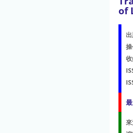
Tra
of
出
操
收
IS
IS
最
來