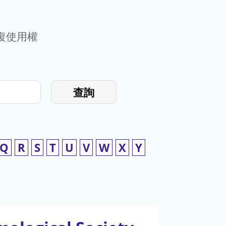
復使用權
查詢
Q
R
S
T
U
V
W
X
Y