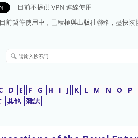
-- 目前不提供 VPN 連線使用
N
- 目前暫停使用中，已積極與出版社聯絡，盡快恢
請
輸
入
檢
索
C
D
E
F
G
H
I
J
K
L
M
N
O
P
詞
文
其他
雜誌