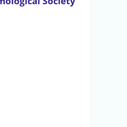
mological Society
.