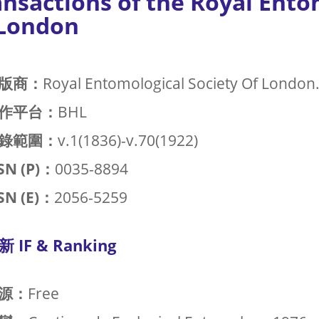
nsactions of the Royal Ento
 London
版商：
Royal Entomological Society Of London
作平台：
BHL
錄範圍：
v.1(1836)-v.70(1922)
SN (P)：
0035-8894
SN (E)：
2056-5259
新 IF & Ranking
源：
Free