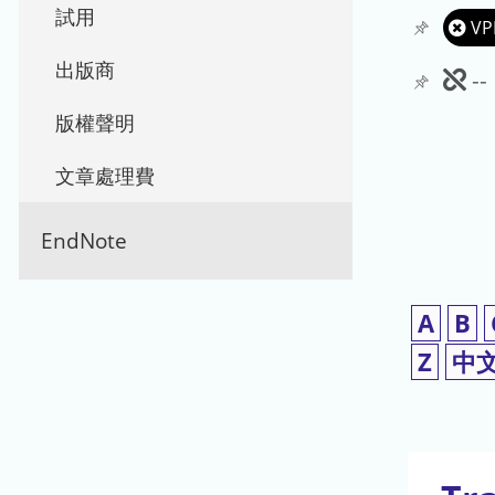
試用
VP
出版商
此
-
期
版權聲明
刊
文章處理費
暫
EndNote
停
使
A
B
用
Z
中