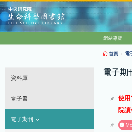
:::
網站導覽
電
首頁
電子期
資料庫
使用
電子書
院讀
電子期刊
Mo