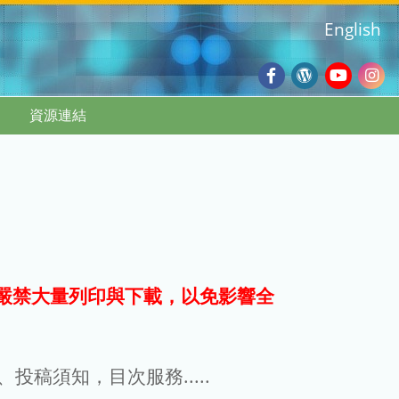
English
Facebook
Wordpres
Youtub
Ins
資源連結
Blog
:::
嚴禁大量列印與下載，以免影響全
g、投稿須知，目次服務.....