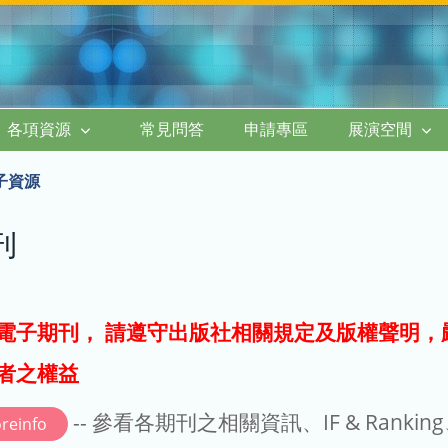
各項資源
常見問答
申請專區
展演空間
子資源
刊
電子期刊， 請遵守出版社相關規定及版權聲明，
者之權益
-- 參看各期刊之相關資訊、IF & Rankin
reinfo