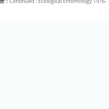
變：
Continued : Ecological Entomology 1976-
(02) 2789-9829
電話：
港區研究院路二段128號（生態時代館） 更新日期：06/16/2026 