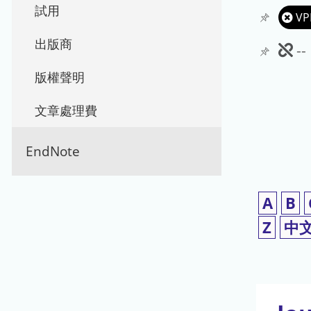
試用
VP
出版商
此
-
期
版權聲明
刊
文章處理費
暫
EndNote
停
使
A
B
用
Z
中