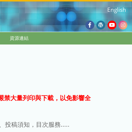
English
Facebook
Wordpres
Youtub
Ins
資源連結
Blog
:::
嚴禁大量列印與下載，以免影響全
g、投稿須知，目次服務.....