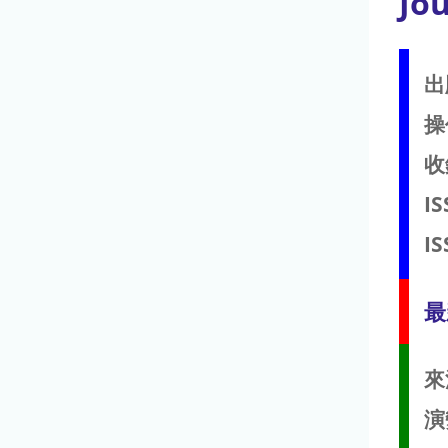
Jou
出
操
收
IS
IS
最
來
演