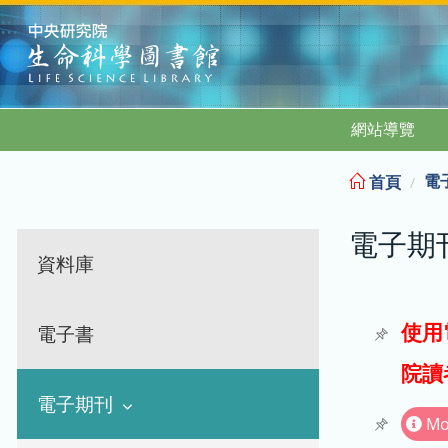
:::
網站導覽
電
首頁
電子期
資料庫
使用
電子書
院讀
電子期刊
Mo