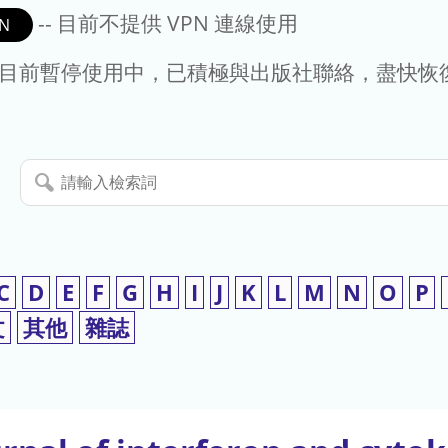
-- 目前不提供 VPN 連線使用
N
- 目前暫停使用中，已積極與出版社聯絡，盡快恢
請
輸
入
檢
索
C
D
E
F
G
H
I
J
K
L
M
N
O
P
詞
文
其他
雜誌