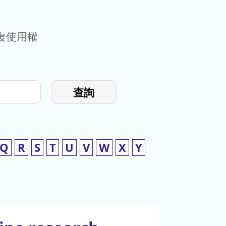
復使用權
查詢
Q
R
S
T
U
V
W
X
Y