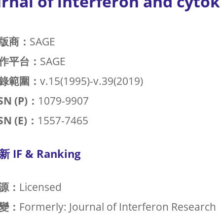
rnal of interferon and cyto
版商：
SAGE
作平台：
SAGE
錄範圍：
v.15(1995)-v.39(2019)
SN (P)：
1079-9907
SN (E)：
1557-7465
新 IF & Ranking
源：
Licensed
變：
Formerly: Journal of Interferon Research