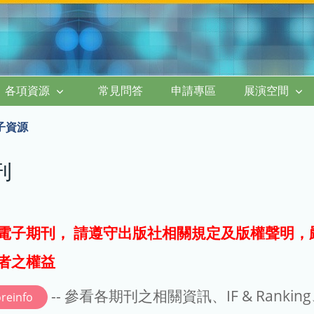
各項資源
常見問答
申請專區
展演空間
子資源
刊
電子期刊， 請遵守出版社相關規定及版權聲明，
者之權益
-- 參看各期刊之相關資訊、IF & Rankin
reinfo