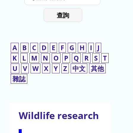
停
輸
入
使
查詢
檢
用
索
詞
A
B
C
D
E
F
G
H
I
J
K
L
M
N
O
P
Q
R
S
T
U
V
W
X
Y
Z
中文
其他
雜誌
Wildlife research