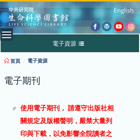
:::
English
Facebook
Wordpres
Youtub
Ins
電子資源
Blog
:::
電子資源
首頁
資料庫
電子期刊
電子書
電子期刊
使用電子期刊， 請遵守出版社相
關規定及版權聲明，嚴禁大量列
試用
印與下載，以免影響全院讀者之