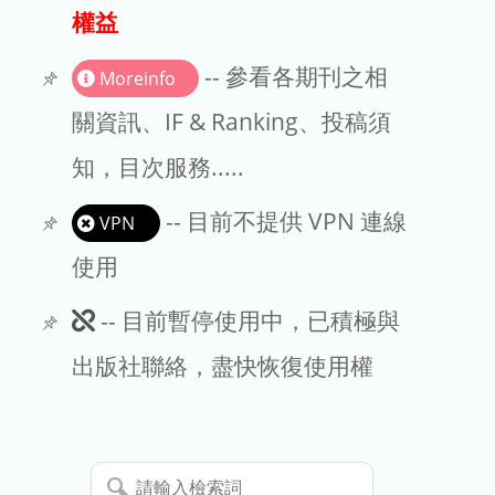
出版商
權益
版權聲明
-- 參看各期刊之相
Moreinfo
文章處理費
關資訊、IF & Ranking、投稿須
知，目次服務.....
EndNote
-- 目前不提供 VPN 連線
VPN
使用
此
-- 目前暫停使用中，已積極與
期
出版社聯絡，盡快恢復使用權
刊
暫
請