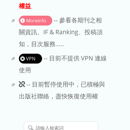
出版商
權益
版權聲明
-- 參看各期刊之相
Moreinfo
文章處理費
關資訊、IF & Ranking、投稿須
知，目次服務.....
EndNote
-- 目前不提供 VPN 連線
VPN
使用
此
-- 目前暫停使用中，已積極與
期
出版社聯絡，盡快恢復使用權
刊
暫
請