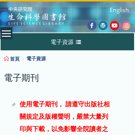
:::
English
Facebook
Wordpres
Youtub
Ins
電子資源
Blog
:::
電子資源
首頁
資料庫
電子期刊
電子書
電子期刊
使用電子期刊， 請遵守出版社相
關規定及版權聲明，嚴禁大量列
試用
印與下載，以免影響全院讀者之