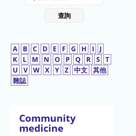
停
輸
入
使
查詢
檢
用
索
詞
A
B
C
D
E
F
G
H
I
J
K
L
M
N
O
P
Q
R
S
T
U
V
W
X
Y
Z
中文
其他
雜誌
Community
medicine