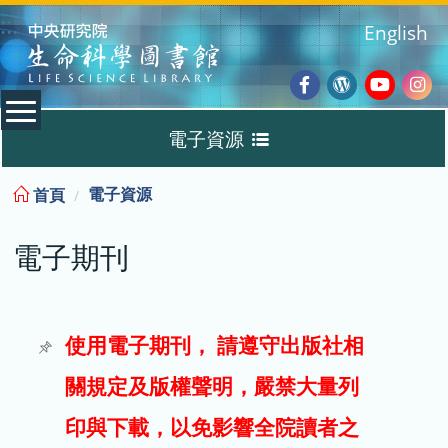
:::
English
Facebook
Wordpres
Youtub
Ins
電子資源
Blog
:::
電子資源
首頁
資料庫
電子期刊
電子書
電子期刊
使用電子期刊， 請遵守出版社相
關規定及版權聲明，嚴禁大量列
試用
印與下載，以免影響全院讀者之