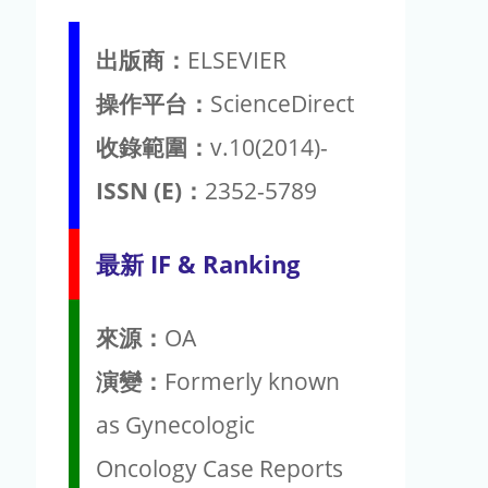
出版商：
ELSEVIER
操作平台：
ScienceDirect
收錄範圍：
v.10(2014)-
ISSN (E)：
2352-5789
最新 IF & Ranking
來源：
OA
演變：
Formerly known
as Gynecologic
Oncology Case Reports