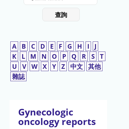
停
輸
入
使
查詢
檢
用
索
詞
A
B
C
D
E
F
G
H
I
J
K
L
M
N
O
P
Q
R
S
T
U
V
W
X
Y
Z
中文
其他
雜誌
Gynecologic
oncology reports