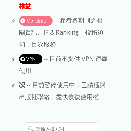
出版商
權益
版權聲明
-- 參看各期刊之相
Moreinfo
文章處理費
關資訊、IF & Ranking、投稿須
知，目次服務.....
EndNote
-- 目前不提供 VPN 連線
VPN
使用
此
-- 目前暫停使用中，已積極與
期
出版社聯絡，盡快恢復使用權
刊
暫
請