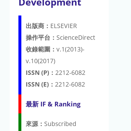
Development
出版商：
ELSEVIER
操作平台：
ScienceDirect
收錄範圍：
v.1(2013)-
v.10(2017)
ISSN (P)：
2212-6082
ISSN (E)：
2212-6082
最新 IF & Ranking
來源：
Subscribed