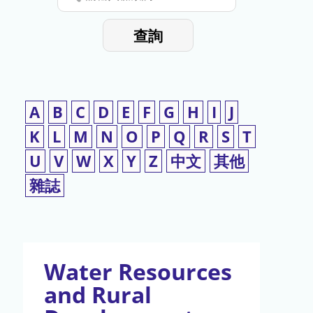
停
輸
入
使
查詢
檢
用
索
詞
A
B
C
D
E
F
G
H
I
J
K
L
M
N
O
P
Q
R
S
T
U
V
W
X
Y
Z
中文
其他
雜誌
Water Resources
and Rural