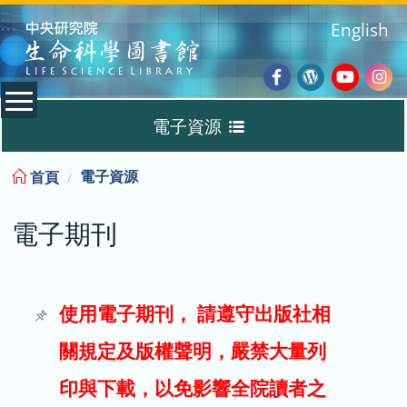
:::
English
Facebook
Wordpres
Youtub
Ins
電子資源
Blog
:::
電子資源
首頁
資料庫
電子期刊
電子書
電子期刊
使用電子期刊， 請遵守出版社相
關規定及版權聲明，嚴禁大量列
試用
印與下載，以免影響全院讀者之