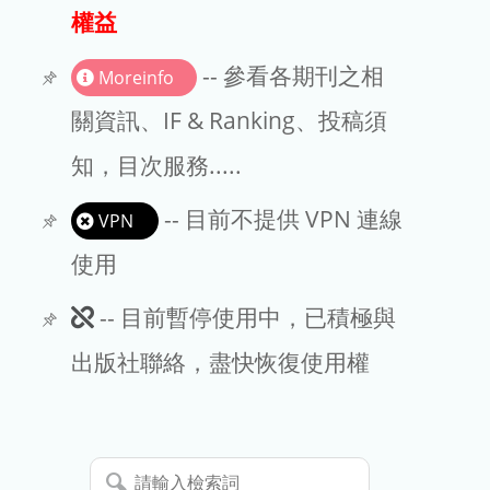
出版商
權益
版權聲明
-- 參看各期刊之相
Moreinfo
文章處理費
關資訊、IF & Ranking、投稿須
知，目次服務.....
EndNote
-- 目前不提供 VPN 連線
VPN
使用
此
-- 目前暫停使用中，已積極與
期
出版社聯絡，盡快恢復使用權
刊
暫
請