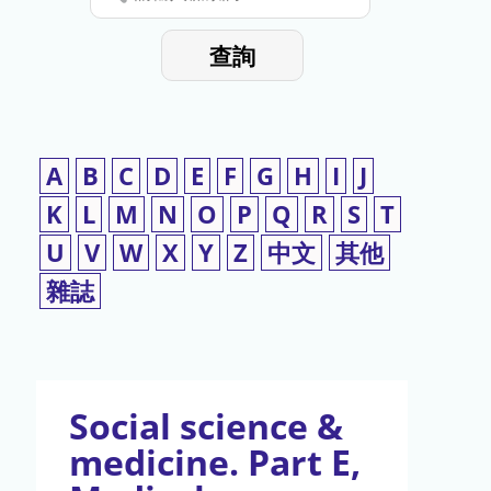
停
輸
入
使
查詢
檢
用
索
詞
A
B
C
D
E
F
G
H
I
J
K
L
M
N
O
P
Q
R
S
T
U
V
W
X
Y
Z
中文
其他
雜誌
Social science &
medicine. Part E,