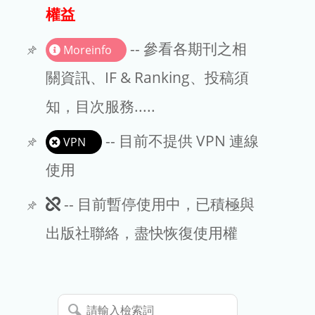
出版商
權益
版權聲明
-- 參看各期刊之相
Moreinfo
文章處理費
關資訊、IF & Ranking、投稿須
知，目次服務.....
EndNote
-- 目前不提供 VPN 連線
VPN
使用
此
-- 目前暫停使用中，已積極與
期
出版社聯絡，盡快恢復使用權
刊
暫
請