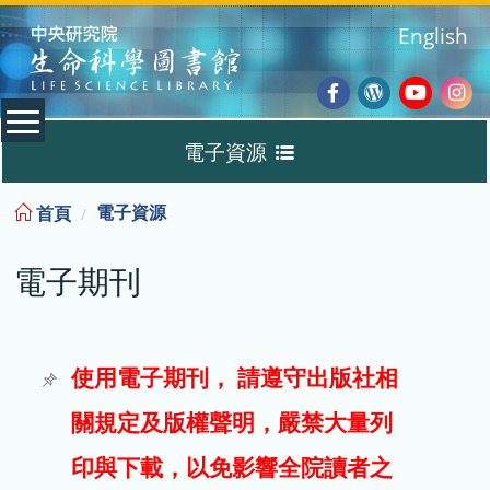
:::
English
Facebook
Wordpres
Youtub
Ins
電子資源
Blog
:::
電子資源
首頁
資料庫
電子期刊
電子書
電子期刊
使用電子期刊， 請遵守出版社相
關規定及版權聲明，嚴禁大量列
試用
印與下載，以免影響全院讀者之