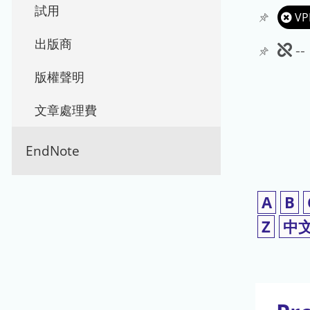
試用
VP
出版商
此
-
期
版權聲明
刊
文章處理費
暫
EndNote
停
使
A
B
用
Z
中