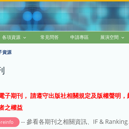
各項資源
常見問答
申請專區
展演空間
子資源
刊
電子期刊， 請遵守出版社相關規定及版權聲明，
者之權益
-- 參看各期刊之相關資訊、IF & Rankin
reinfo