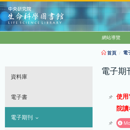
:::
網站導覽
電
首頁
電子期
資料庫
使用
電子書
院讀
電子期刊
Mo