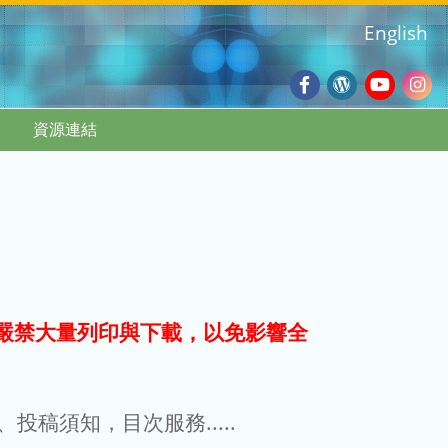
English
Facebook
Wordpres
Youtub
Ins
資源連結
Blog
:::
嚴禁大量列印與下載，以免影響全
g、投稿須知，目次服務.....