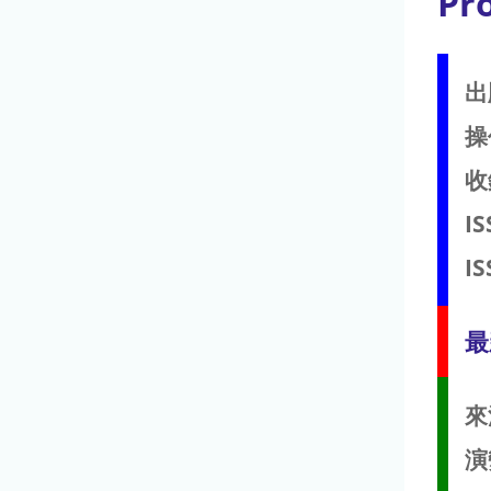
Pro
出
操
收
IS
IS
最
來
演