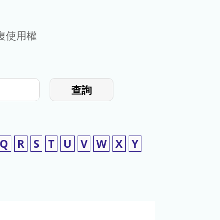
復使用權
查詢
Q
R
S
T
U
V
W
X
Y