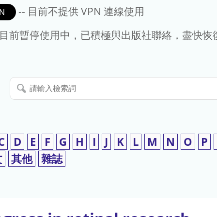
-- 目前不提供 VPN 連線使用
N
- 目前暫停使用中，已積極與出版社聯絡，盡快恢
請
輸
入
檢
索
C
D
E
F
G
H
I
J
K
L
M
N
O
P
詞
文
其他
雜誌