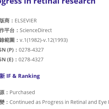
gress in retinal research
版商：
ELSEVIER
作平台：
ScienceDirect
錄範圍：
v.1(1982)-v.12(1993)
SN (P)：
0278-4327
SN (E)：
0278-4327
新 IF & Ranking
源：
Purchased
變：
Continued as Progress in Retinal and Eye