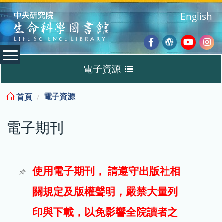
:::
English
Facebook
Wordpres
Youtub
Ins
電子資源
Blog
:::
電子資源
首頁
資料庫
電子期刊
電子書
電子期刊
使用電子期刊， 請遵守出版社相
關規定及版權聲明，嚴禁大量列
試用
印與下載，以免影響全院讀者之