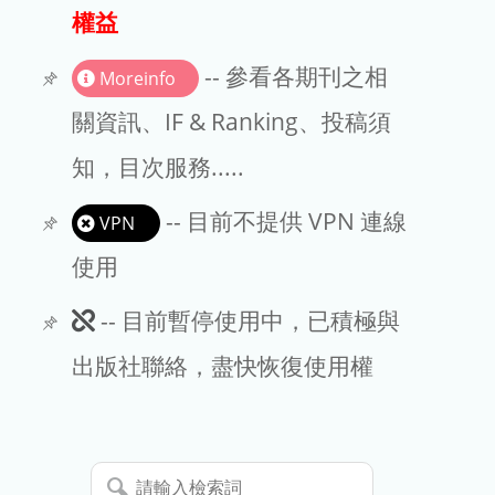
出版商
權益
版權聲明
-- 參看各期刊之相
Moreinfo
文章處理費
關資訊、IF & Ranking、投稿須
知，目次服務.....
EndNote
-- 目前不提供 VPN 連線
VPN
使用
此
-- 目前暫停使用中，已積極與
期
出版社聯絡，盡快恢復使用權
刊
暫
請