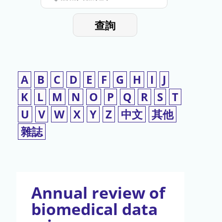
停
輸
入
使
查詢
檢
用
索
詞
A
B
C
D
E
F
G
H
I
J
K
L
M
N
O
P
Q
R
S
T
U
V
W
X
Y
Z
中文
其他
雜誌
Annual review of
biomedical data