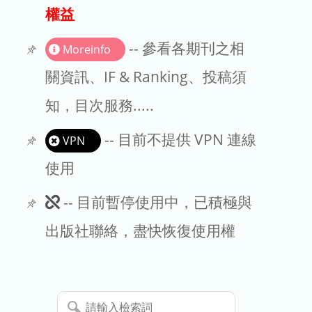
出版商
權益
版權聲明
-- 參看各期刊之相
Moreinfo
文章處理費
關資訊、IF & Ranking、投稿須
知，目次服務.....
EndNote
-- 目前不提供 VPN 連線
VPN
使用
此
-- 目前暫停使用中，已積極與
期
出版社聯絡，盡快恢復使用權
刊
暫
請