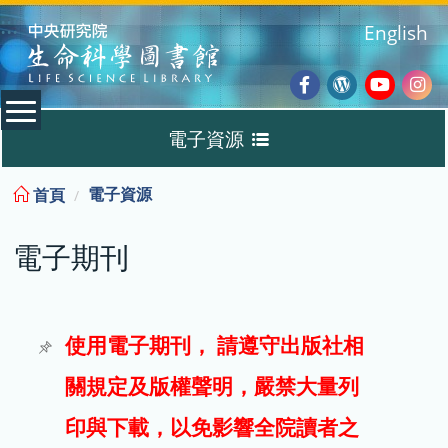
:::
English
Facebook
Wordpres
Youtub
Ins
電子資源
Blog
:::
電子資源
首頁
資料庫
電子期刊
電子書
電子期刊
使用電子期刊， 請遵守出版社相
關規定及版權聲明，嚴禁大量列
試用
印與下載，以免影響全院讀者之