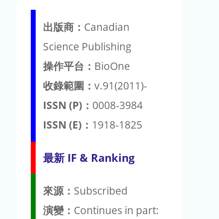
出版商：
Canadian
Science Publishing
操作平台：
BioOne
收錄範圍：
v.91(2011)-
ISSN (P)：
0008-3984
ISSN (E)：
1918-1825
最新 IF & Ranking
來源：
Subscribed
演變：
Continues in part: