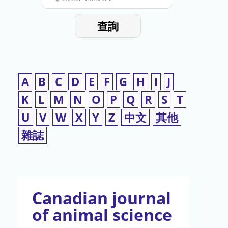
停
輸
入
使
查詢
檢
用
索
詞
A
B
C
D
E
F
G
H
I
J
K
L
M
N
O
P
Q
R
S
T
U
V
W
X
Y
Z
中文
其他
雜誌
Canadian journal
of animal science