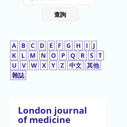
停
輸
入
使
查詢
檢
用
索
詞
A
B
C
D
E
F
G
H
I
J
K
L
M
N
O
P
Q
R
S
T
U
V
W
X
Y
Z
中文
其他
雜誌
London journal
of medicine