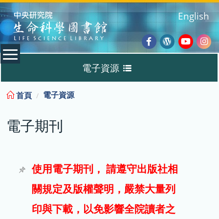
:::
English
Facebook
Wordpres
Youtub
Ins
電子資源
Blog
:::
電子資源
首頁
資料庫
電子期刊
電子書
電子期刊
使用電子期刊， 請遵守出版社相
關規定及版權聲明，嚴禁大量列
試用
印與下載，以免影響全院讀者之