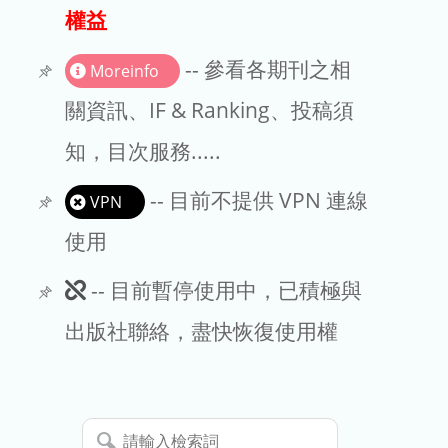
出版商
權益
版權聲明
-- 參看各期刊之相
Moreinfo
文章處理費
關資訊、IF & Ranking、投稿須
知，目次服務.....
EndNote
-- 目前不提供 VPN 連線
VPN
使用
此
-- 目前暫停使用中，已積極與
期
出版社聯絡，盡快恢復使用權
刊
暫
請