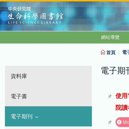
:::
網站導覽
電
首頁
電子期
資料庫
使用
電子書
院讀
電子期刊
Mo