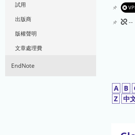
試用
VP
出版商
此
-
期
版權聲明
刊
文章處理費
暫
EndNote
停
使
A
B
用
Z
中