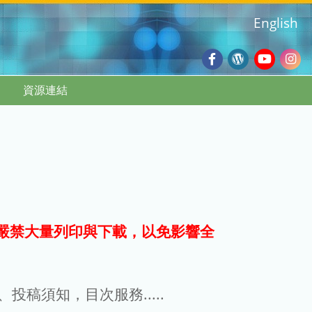
English
Facebook
Wordpres
Youtub
Ins
資源連結
Blog
:::
嚴禁大量列印與下載，以免影響全
g、投稿須知，目次服務.....