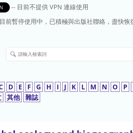
-- 目前不提供 VPN 連線使用
N
- 目前暫停使用中，已積極與出版社聯絡，盡快恢
請
輸
入
檢
索
C
D
E
F
G
H
I
J
K
L
M
N
O
P
詞
文
其他
雜誌