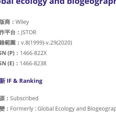
obal ecology and biogeograp
版商：
Wiley
作平台：
JSTOR
錄範圍：
v.8(1999)-v.29(2020)
SN (P)：
1466-822X
SN (E)：
1466-8238
新 IF & Ranking
源：
Subscribed
變：
Formerly : Global Ecology and Biogeogra