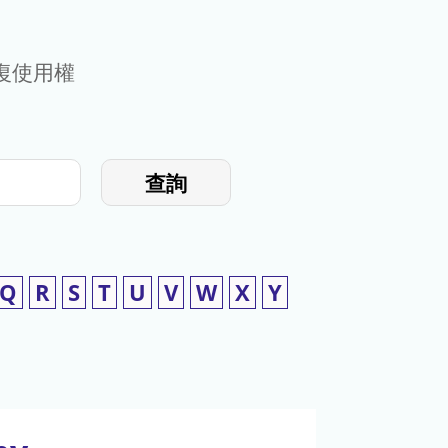
復使用權
查詢
Q
R
S
T
U
V
W
X
Y