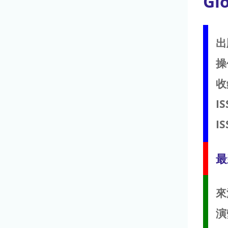
Gl
出
操
收
IS
IS
最
來
演