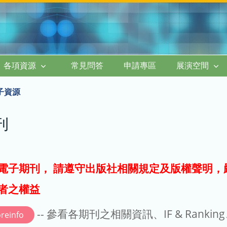
各項資源
常見問答
申請專區
展演空間
子資源
刊
電子期刊， 請遵守出版社相關規定及版權聲明，
者之權益
-- 參看各期刊之相關資訊、IF & Rankin
reinfo