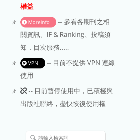
出版商
權益
版權聲明
-- 參看各期刊之相
Moreinfo
文章處理費
關資訊、IF & Ranking、投稿須
知，目次服務.....
EndNote
-- 目前不提供 VPN 連線
VPN
使用
此
-- 目前暫停使用中，已積極與
期
出版社聯絡，盡快恢復使用權
刊
暫
請