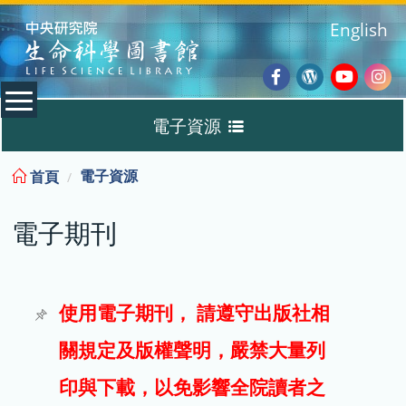
:::
English
Facebook
Wordpres
Youtub
Ins
電子資源
Blog
:::
電子資源
首頁
資料庫
電子期刊
電子書
電子期刊
使用電子期刊， 請遵守出版社相
關規定及版權聲明，嚴禁大量列
試用
印與下載，以免影響全院讀者之