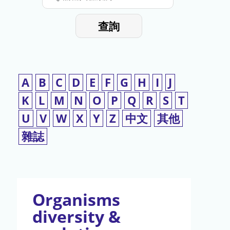
停
輸
入
使
查詢
檢
用
索
詞
A
B
C
D
E
F
G
H
I
J
K
L
M
N
O
P
Q
R
S
T
U
V
W
X
Y
Z
中文
其他
雜誌
Organisms
diversity &