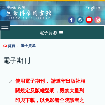
:::
English
Facebook
Wordpres
Youtub
Ins
電子資源
Blog
:::
電子資源
首頁
資料庫
電子期刊
電子書
電子期刊
使用電子期刊， 請遵守出版社相
關規定及版權聲明，嚴禁大量列
試用
印與下載，以免影響全院讀者之