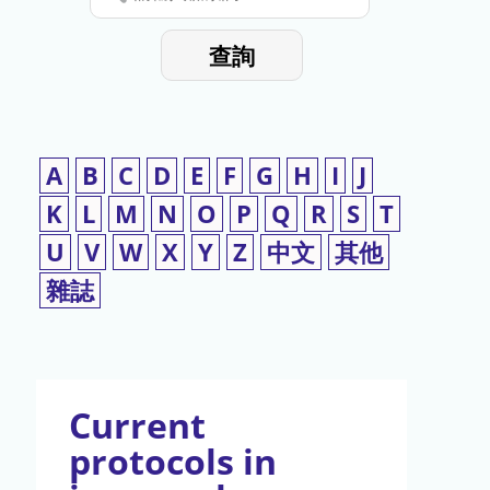
停
輸
入
使
查詢
檢
用
索
詞
A
B
C
D
E
F
G
H
I
J
K
L
M
N
O
P
Q
R
S
T
U
V
W
X
Y
Z
中文
其他
雜誌
Current
protocols in