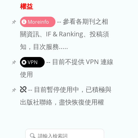
出版商
權益
版權聲明
-- 參看各期刊之相
Moreinfo
文章處理費
關資訊、IF & Ranking、投稿須
知，目次服務.....
EndNote
-- 目前不提供 VPN 連線
VPN
使用
此
-- 目前暫停使用中，已積極與
期
出版社聯絡，盡快恢復使用權
刊
暫
請