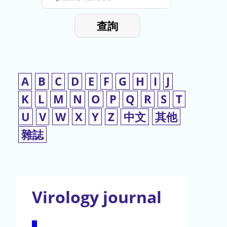
停
輸
入
使
查詢
檢
用
索
詞
A
B
C
D
E
F
G
H
I
J
K
L
M
N
O
P
Q
R
S
T
U
V
W
X
Y
Z
中文
其他
雜誌
Virology journal