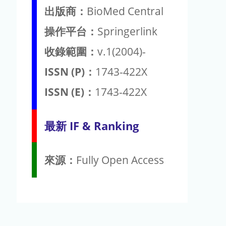
出版商：
BioMed Central
操作平台：
Springerlink
收錄範圍：
v.1(2004)-
ISSN (P)：
1743-422X
ISSN (E)：
1743-422X
最新 IF & Ranking
來源：
Fully Open Access