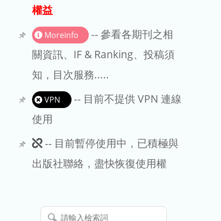
出版商
權益
版權聲明
-- 參看各期刊之相
Moreinfo
文章處理費
關資訊、IF & Ranking、投稿須
知，目次服務.....
EndNote
-- 目前不提供 VPN 連線
VPN
使用
此
-- 目前暫停使用中，已積極與
期
出版社聯絡，盡快恢復使用權
刊
暫
請