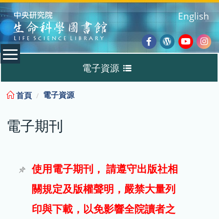
:::
English
Facebook
Wordpres
Youtub
Ins
電子資源
Blog
:::
電子資源
首頁
資料庫
電子期刊
電子書
電子期刊
使用電子期刊， 請遵守出版社相
關規定及版權聲明，嚴禁大量列
試用
印與下載，以免影響全院讀者之