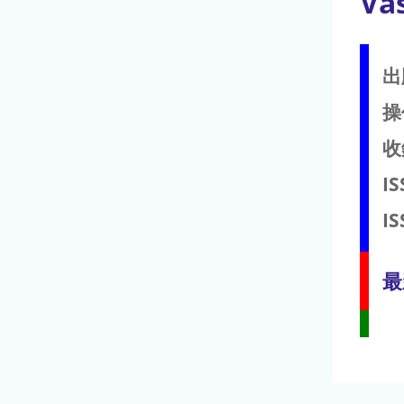
Va
出
操
收
IS
IS
最