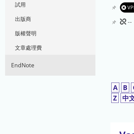
試用
VP
出版商
此
-
期
版權聲明
刊
文章處理費
暫
EndNote
停
使
A
B
用
Z
中