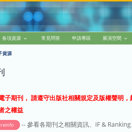
各項資源
常見問答
申請專區
展演空間
子資源
刊
電子期刊， 請遵守出版社相關規定及版權聲明，
者之權益
-- 參看各期刊之相關資訊、IF & Rankin
reinfo