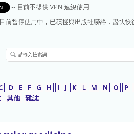
-- 目前不提供 VPN 連線使用
N
- 目前暫停使用中，已積極與出版社聯絡，盡快恢
請
輸
入
檢
索
C
D
E
F
G
H
I
J
K
L
M
N
O
P
詞
文
其他
雜誌