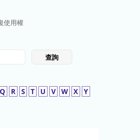
復使用權
查詢
Q
R
S
T
U
V
W
X
Y