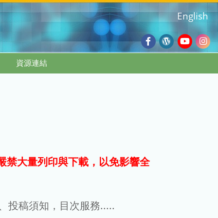
English
Facebook
Wordpres
Youtub
Ins
資源連結
Blog
:::
嚴禁大量列印與下載，以免影響全
g、投稿須知，目次服務.....