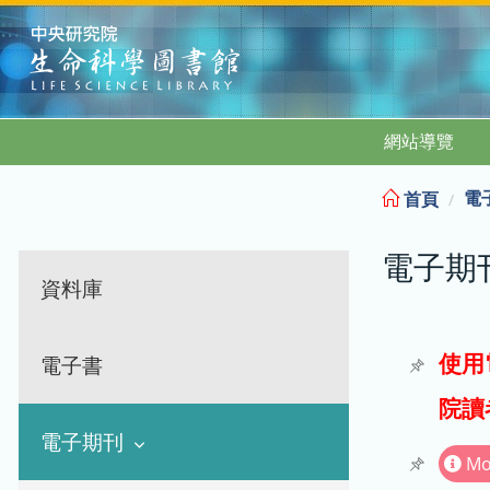
:::
網站導覽
電
首頁
電子期
資料庫
使用
電子書
院讀
電子期刊
Mo