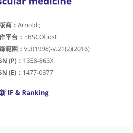
scular medicine
版商：
Arnold ;
作平台：
EBSCOhost
錄範圍：
v.3(1998)-v.21(2)(2016)
SN (P)：
1358-863X
SN (E)：
1477-0377
新 IF & Ranking