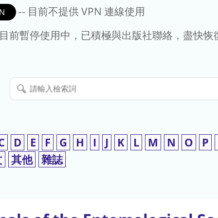
-- 目前不提供 VPN 連線使用
N
- 目前暫停使用中，已積極與出版社聯絡，盡快恢
請
輸
入
檢
索
C
D
E
F
G
H
I
J
K
L
M
N
O
P
詞
文
其他
雜誌