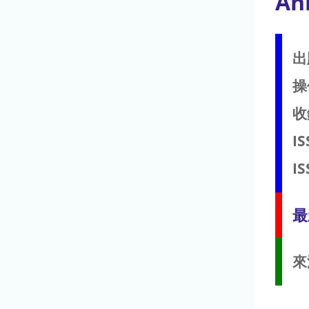
Ann
出
操
收
IS
IS
最
來