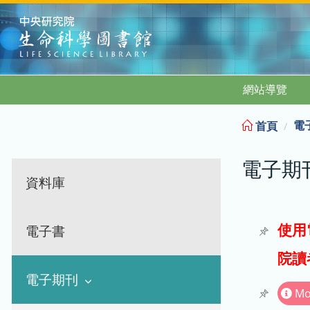
:::
網站導覽
電
首頁
電子期
資料庫
使用
電子書
院讀
電子期刊
Mo