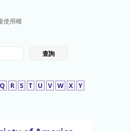
復使用權
查詢
Q
R
S
T
U
V
W
X
Y