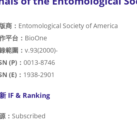
als of the Entomological So
版商：
Entomological Society of America
作平台：
BioOne
錄範圍：
v.93(2000)-
SN (P)：
0013-8746
SN (E)：
1938-2901
新 IF & Ranking
源：
Subscribed