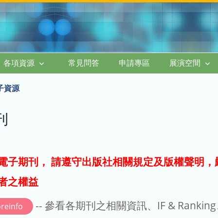
各項資源
常見問答
申請專區
展演空間
子資源
刊
電子期刊， 請遵守出版社相關規定及版權聲明，
者之權益
-- 參看各期刊之相關資訊、IF & Rankin
reinfo