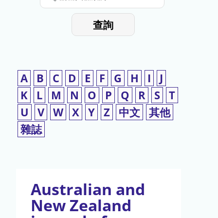
停
輸
入
使
查詢
檢
用
索
詞
A
B
C
D
E
F
G
H
I
J
K
L
M
N
O
P
Q
R
S
T
U
V
W
X
Y
Z
中文
其他
雜誌
Australian and
New Zealand