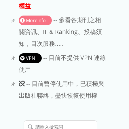
出版商
權益
版權聲明
-- 參看各期刊之相
Moreinfo
文章處理費
關資訊、IF & Ranking、投稿須
知，目次服務.....
EndNote
-- 目前不提供 VPN 連線
VPN
使用
此
-- 目前暫停使用中，已積極與
期
出版社聯絡，盡快恢復使用權
刊
暫
請