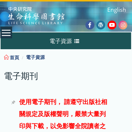
:::
English
Facebook
Wordpres
Youtub
Ins
電子資源
Blog
:::
電子資源
首頁
資料庫
電子期刊
電子書
電子期刊
使用電子期刊， 請遵守出版社相
關規定及版權聲明，嚴禁大量列
試用
印與下載，以免影響全院讀者之