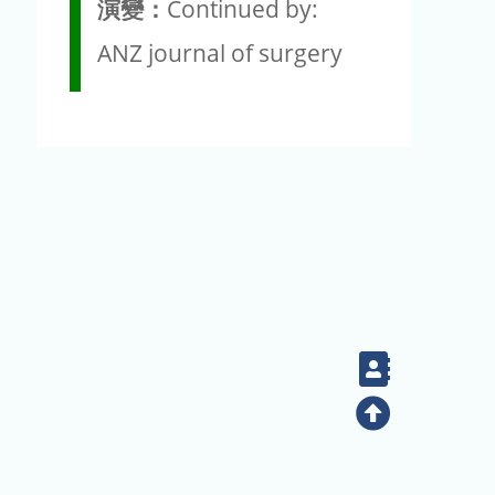
演變：
Continued by:
ANZ journal of surgery
Contact
Top