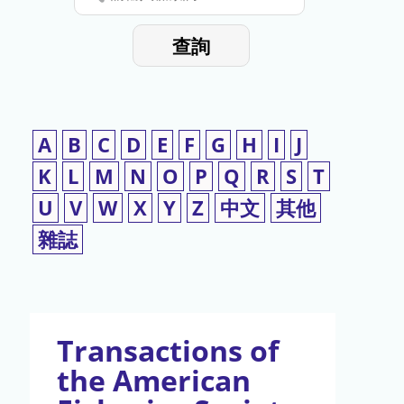
停
輸
入
使
查詢
檢
用
索
詞
A
B
C
D
E
F
G
H
I
J
K
L
M
N
O
P
Q
R
S
T
U
V
W
X
Y
Z
中文
其他
雜誌
Transactions of
the American