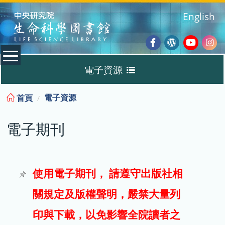
:::
English
Facebook
Wordpres
Youtub
Ins
電子資源
Blog
:::
電子資源
首頁
資料庫
電子期刊
電子書
電子期刊
使用電子期刊， 請遵守出版社相
關規定及版權聲明，嚴禁大量列
試用
印與下載，以免影響全院讀者之