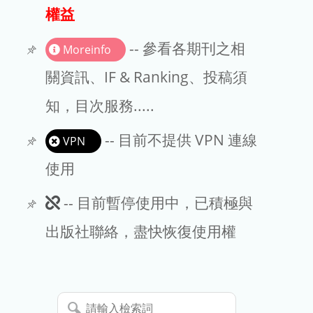
出版商
權益
版權聲明
-- 參看各期刊之相
Moreinfo
文章處理費
關資訊、IF & Ranking、投稿須
知，目次服務.....
EndNote
-- 目前不提供 VPN 連線
VPN
使用
此
-- 目前暫停使用中，已積極與
期
出版社聯絡，盡快恢復使用權
刊
暫
請