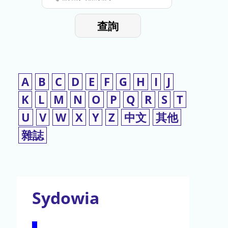
停
輸
入
使
查詢
檢
用
索
詞
A
B
C
D
E
F
G
H
I
J
K
L
M
N
O
P
Q
R
S
T
U
V
W
X
Y
Z
中文
其他
雜誌
Sydowia