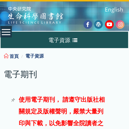
:::
English
Facebook
Wordpres
Youtub
Ins
電子資源
Blog
:::
電子資源
首頁
資料庫
電子期刊
電子書
電子期刊
使用電子期刊， 請遵守出版社相
關規定及版權聲明，嚴禁大量列
試用
印與下載，以免影響全院讀者之