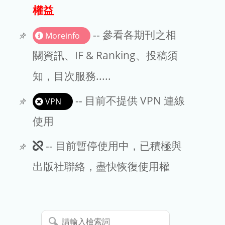
出版商
權益
版權聲明
-- 參看各期刊之相
Moreinfo
文章處理費
關資訊、IF & Ranking、投稿須
知，目次服務.....
EndNote
-- 目前不提供 VPN 連線
VPN
使用
此
-- 目前暫停使用中，已積極與
期
出版社聯絡，盡快恢復使用權
刊
暫
請