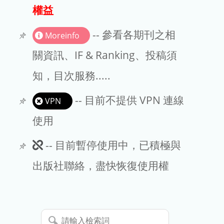
出版商
權益
版權聲明
-- 參看各期刊之相
Moreinfo
文章處理費
關資訊、IF & Ranking、投稿須
知，目次服務.....
EndNote
-- 目前不提供 VPN 連線
VPN
使用
此
-- 目前暫停使用中，已積極與
期
出版社聯絡，盡快恢復使用權
刊
暫
請