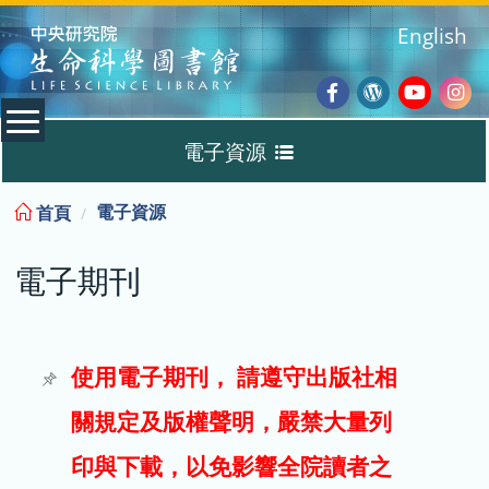
:::
English
Facebook
Wordpres
Youtub
Ins
電子資源
Blog
:::
電子資源
首頁
資料庫
電子期刊
電子書
電子期刊
使用電子期刊， 請遵守出版社相
關規定及版權聲明，嚴禁大量列
試用
印與下載，以免影響全院讀者之