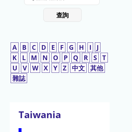
停
輸
入
使
查詢
檢
用
索
詞
A
B
C
D
E
F
G
H
I
J
K
L
M
N
O
P
Q
R
S
T
U
V
W
X
Y
Z
中文
其他
雜誌
Taiwania