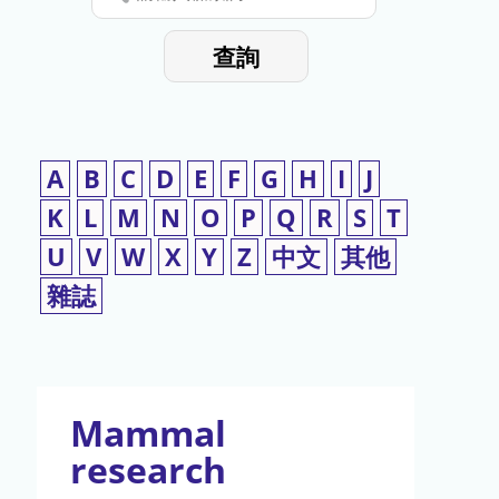
停
輸
入
使
查詢
檢
用
索
詞
A
B
C
D
E
F
G
H
I
J
K
L
M
N
O
P
Q
R
S
T
U
V
W
X
Y
Z
中文
其他
雜誌
Mammal
research