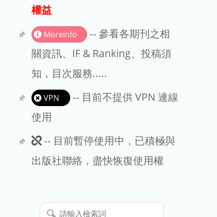
出版商
權益
版權聲明
-- 參看各期刊之相
Moreinfo
文章處理費
關資訊、IF & Ranking、投稿須
知，目次服務.....
EndNote
-- 目前不提供 VPN 連線
VPN
使用
此
-- 目前暫停使用中，已積極與
期
出版社聯絡，盡快恢復使用權
刊
暫
請