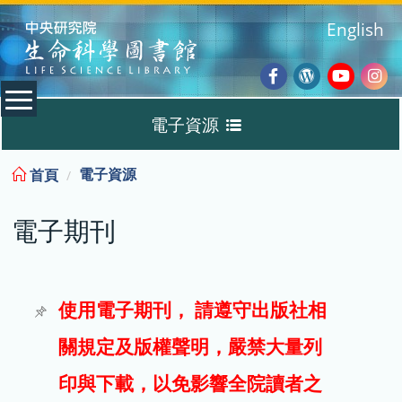
:::
English
Facebook
Wordpres
Youtub
Ins
電子資源
Blog
:::
電子資源
首頁
資料庫
電子期刊
電子書
電子期刊
使用電子期刊， 請遵守出版社相
關規定及版權聲明，嚴禁大量列
試用
印與下載，以免影響全院讀者之