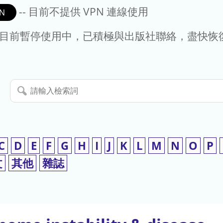
-- 目前不提供 VPN 連線使用
N
- 目前暫停使用中，已積極與出版社聯絡，盡快恢
請
輸
入
檢
索
C
D
E
F
G
H
I
J
K
L
M
N
O
P
詞
文
其他
雜誌