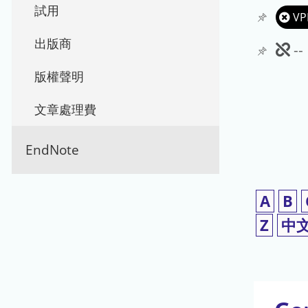
試用
VP
出版商
此
-
期
版權聲明
刊
文章處理費
暫
EndNote
停
使
A
B
用
Z
中