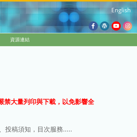
English
Facebook
Wordpres
Youtub
Ins
資源連結
Blog
:::
嚴禁大量列印與下載，以免影響全
g、投稿須知，目次服務.....