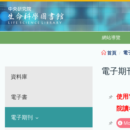
:::
網站導覽
電
首頁
電子期
資料庫
使用
電子書
院讀
電子期刊
Mo