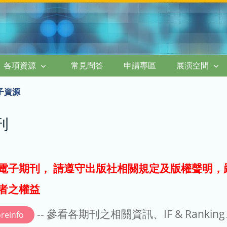
各項資源
常見問答
申請專區
展演空間
子資源
刊
電子期刊， 請遵守出版社相關規定及版權聲明，
者之權益
-- 參看各期刊之相關資訊、IF & Rankin
reinfo