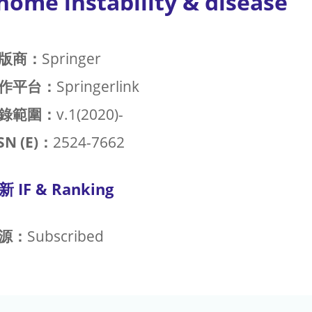
nome instability & disease
版商：
Springer
作平台：
Springerlink
錄範圍：
v.1(2020)-
SN (E)：
2524-7662
新 IF & Ranking
源：
Subscribed