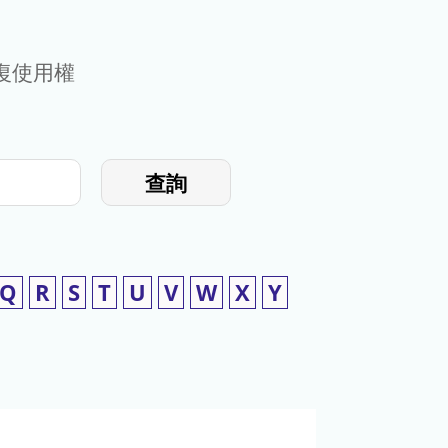
復使用權
查詢
Q
R
S
T
U
V
W
X
Y