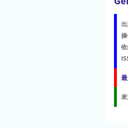
Ge
出
操
收
IS
最
來