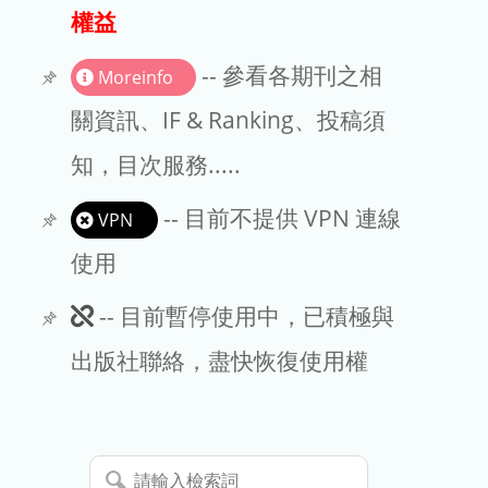
出版商
權益
版權聲明
-- 參看各期刊之相
Moreinfo
文章處理費
關資訊、IF & Ranking、投稿須
知，目次服務.....
EndNote
-- 目前不提供 VPN 連線
VPN
使用
此
-- 目前暫停使用中，已積極與
期
出版社聯絡，盡快恢復使用權
刊
暫
請