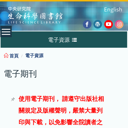
:::
English
Facebook
Wordpres
Youtub
Ins
電子資源
Blog
:::
電子資源
首頁
資料庫
電子期刊
電子書
電子期刊
使用電子期刊， 請遵守出版社相
關規定及版權聲明，嚴禁大量列
試用
印與下載，以免影響全院讀者之