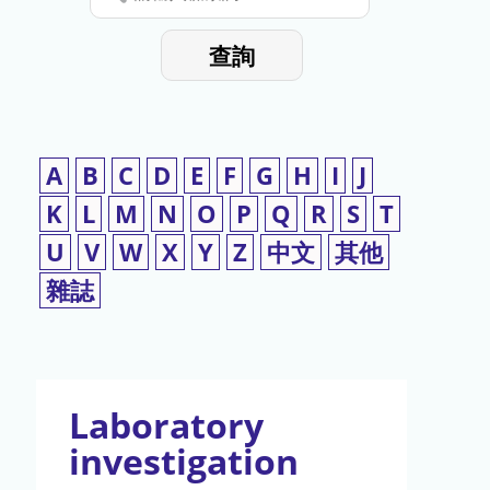
停
輸
入
使
查詢
檢
用
索
詞
A
B
C
D
E
F
G
H
I
J
K
L
M
N
O
P
Q
R
S
T
U
V
W
X
Y
Z
中文
其他
雜誌
Laboratory
investigation