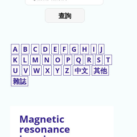
停
輸
入
使
查詢
檢
用
索
詞
A
B
C
D
E
F
G
H
I
J
K
L
M
N
O
P
Q
R
S
T
U
V
W
X
Y
Z
中文
其他
雜誌
Magnetic
resonance