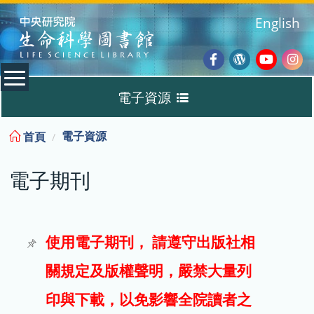
:::
English
Facebook
Wordpres
Youtub
Ins
電子資源
Blog
:::
電子資源
首頁
資料庫
電子期刊
電子書
電子期刊
使用電子期刊， 請遵守出版社相
關規定及版權聲明，嚴禁大量列
試用
印與下載，以免影響全院讀者之