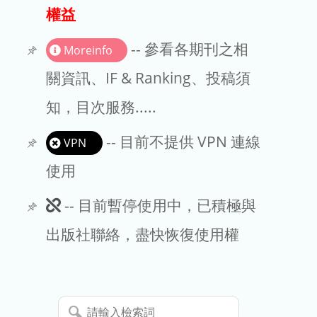
出版商
權益
版權聲明
-- 參看各期刊之相
Moreinfo
文章處理費
關資訊、IF & Ranking、投稿須
知，目次服務.....
EndNote
-- 目前不提供 VPN 連線
VPN
使用
此
-- 目前暫停使用中，已積極與
期
出版社聯絡，盡快恢復使用權
刊
暫
請