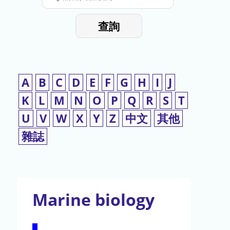
停
輸
入
使
查詢
檢
用
索
詞
A
B
C
D
E
F
G
H
I
J
K
L
M
N
O
P
Q
R
S
T
U
V
W
X
Y
Z
中文
其他
雜誌
Marine biology