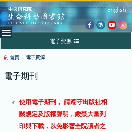
:::
English
Facebook
Wordpres
Youtub
Ins
電子資源
Blog
:::
電子資源
首頁
資料庫
電子期刊
電子書
電子期刊
使用電子期刊， 請遵守出版社相
關規定及版權聲明，嚴禁大量列
試用
印與下載，以免影響全院讀者之