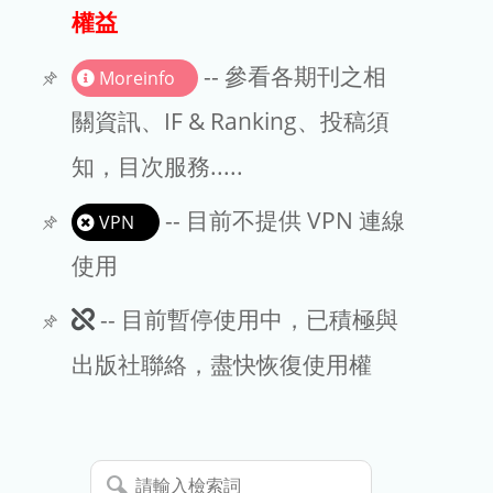
出版商
權益
版權聲明
-- 參看各期刊之相
Moreinfo
文章處理費
關資訊、IF & Ranking、投稿須
知，目次服務.....
EndNote
-- 目前不提供 VPN 連線
VPN
使用
此
-- 目前暫停使用中，已積極與
期
出版社聯絡，盡快恢復使用權
刊
暫
請