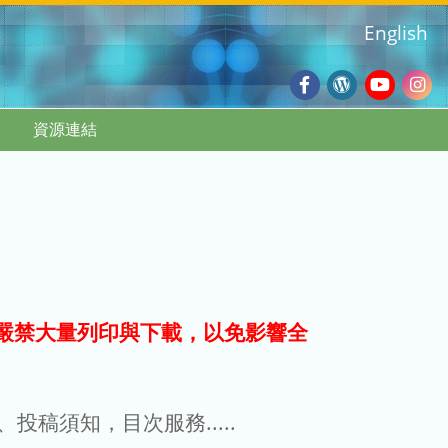
English
Facebook
Wordpres
Youtub
Ins
資源連結
Blog
:::
嚴禁大量列印與下載，以免影響全
g、投稿須知，目次服務.....