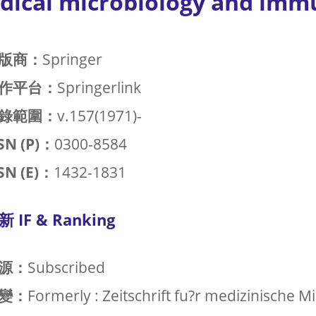
dical microbiology and imm
版商：
Springer
作平台：
Springerlink
錄範圍：
v.157(1971)-
SN (P)：
0300-8584
SN (E)：
1432-1831
新 IF & Ranking
源：
Subscribed
變：
Formerly : Zeitschrift fu?r medizinische M