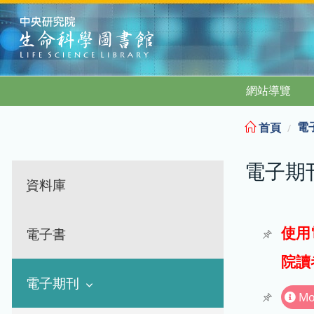
:::
網站導覽
電
首頁
電子期
資料庫
使用
電子書
院讀
電子期刊
Mo