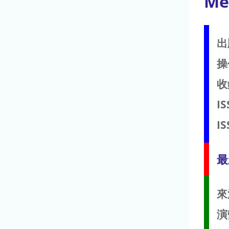
Me
出
操
收
IS
IS
最
來
演