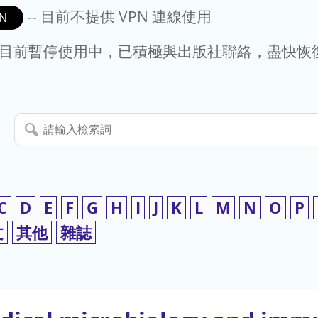
-- 目前不提供 VPN 連線使用
N
- 目前暫停使用中，已積極與出版社聯絡，盡快恢
請
輸
入
檢
索
C
D
E
F
G
H
I
J
K
L
M
N
O
P
詞
文
其他
雜誌