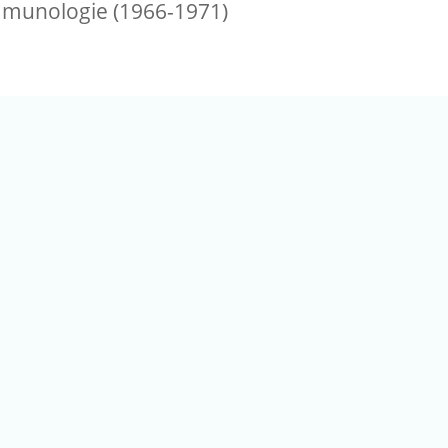
munologie (1966-1971)
(02) 2789-9829
電話：
港區研究院路二段128號（生態時代館） 更新日期：06/16/2026 