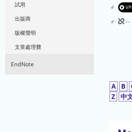
試用
VP
出版商
此
-
期
版權聲明
刊
文章處理費
暫
EndNote
停
使
A
B
用
Z
中