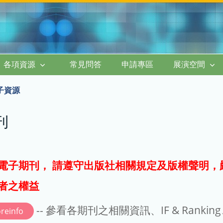
各項資源
常見問答
申請專區
展演空間
子資源
刊
電子期刊， 請遵守出版社相關規定及版權聲明，
者之權益
-- 參看各期刊之相關資訊、IF & Rankin
reinfo