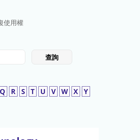
復使用權
查詢
Q
R
S
T
U
V
W
X
Y