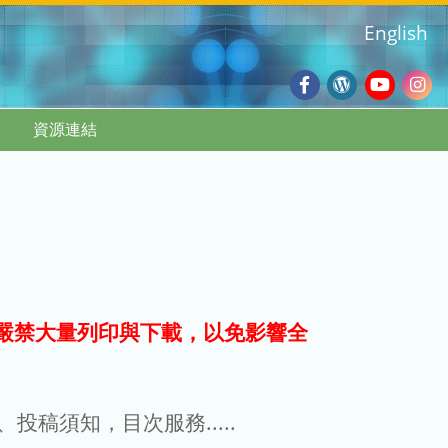
English
Facebook
Wordpres
Youtub
Ins
資源連結
Blog
:::
嚴禁大量列印與下載，以免影響全
g、投稿須知，目次服務.....