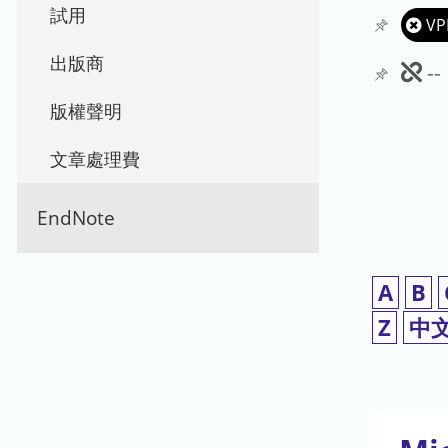
試用
VP
出版商
此
-
期
版權聲明
刊
文章處理費
暫
EndNote
停
使
A
B
用
Z
中