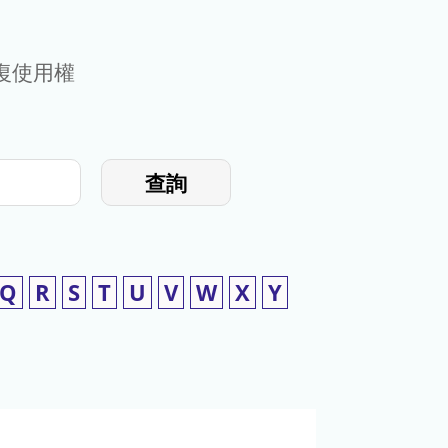
復使用權
查詢
Q
R
S
T
U
V
W
X
Y