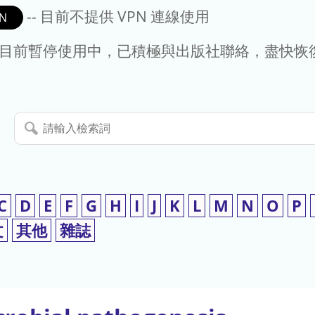
-- 目前不提供 VPN 連線使用
N
- 目前暫停使用中，已積極與出版社聯絡，盡快恢
請
輸
入
檢
索
C
D
E
F
G
H
I
J
K
L
M
N
O
P
詞
文
其他
雜誌