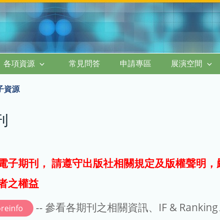
各項資源
常見問答
申請專區
展演空間
子資源
刊
電子期刊， 請遵守出版社相關規定及版權聲明，
者之權益
-- 參看各期刊之相關資訊、IF & Rankin
reinfo