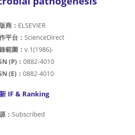
crobial pathogenesis
版商：
ELSEVIER
作平台：
ScienceDirect
錄範圍：
v.1(1986)-
SN (P)：
0882-4010
SN (E)：
0882-4010
新 IF & Ranking
源：
Subscribed