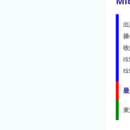
Mi
出
操
收
IS
IS
最
來