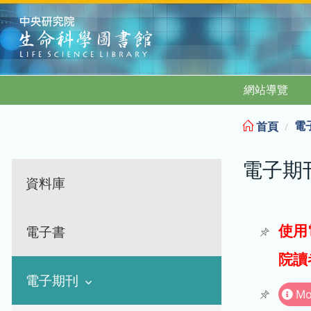
:::
網站導覽
電
首頁
電子期
資料庫
使用
電子書
院讀
電子期刊
Mo