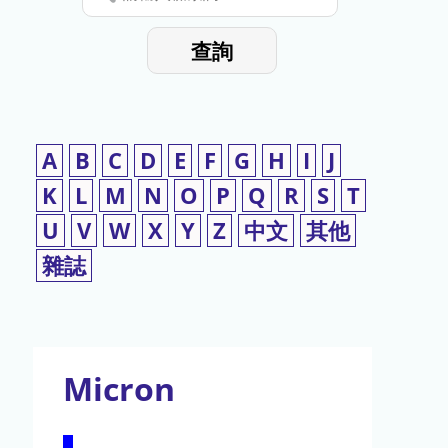
停
輸
入
使
查詢
檢
用
索
詞
A
B
C
D
E
F
G
H
I
J
K
L
M
N
O
P
Q
R
S
T
U
V
W
X
Y
Z
中文
其他
雜誌
Micron