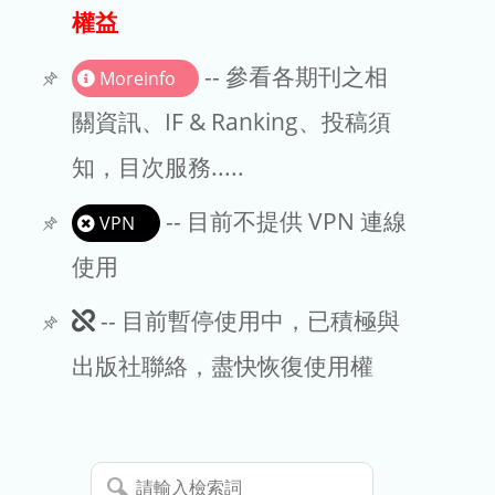
出版商
權益
版權聲明
-- 參看各期刊之相
Moreinfo
文章處理費
關資訊、IF & Ranking、投稿須
知，目次服務.....
EndNote
-- 目前不提供 VPN 連線
VPN
使用
此
-- 目前暫停使用中，已積極與
期
出版社聯絡，盡快恢復使用權
刊
暫
請