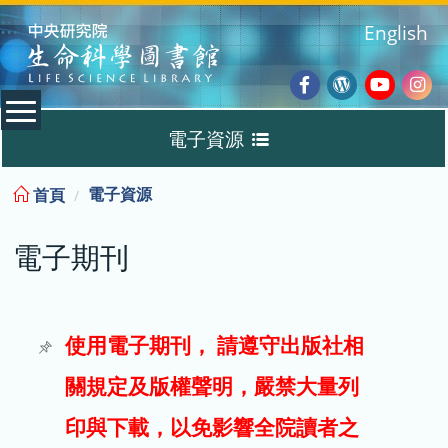
:::
English
Facebook
Wordpres
Youtub
Ins
電子資源
Blog
:::
電子資源
首頁
資料庫
電子期刊
電子書
電子期刊
使用電子期刊， 請遵守出版社相
關規定及版權聲明，嚴禁大量列
試用
印與下載，以免影響全院讀者之