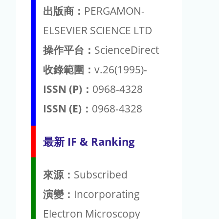
出版商：
PERGAMON-
ELSEVIER SCIENCE LTD
操作平台：
ScienceDirect
收錄範圍：
v.26(1995)-
ISSN (P)：
0968-4328
ISSN (E)：
0968-4328
最新 IF & Ranking
來源：
Subscribed
演變：
Incorporating
Electron Microscopy