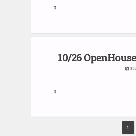
0
10/26 OpenH
201
0
Posts
1
P
pagination