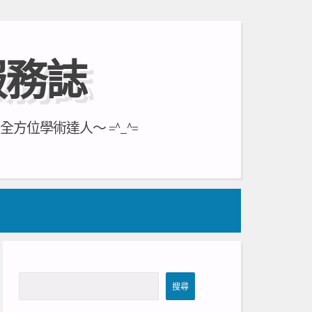
服務誌
位學術達人～ =^_^=
搜
搜尋
尋