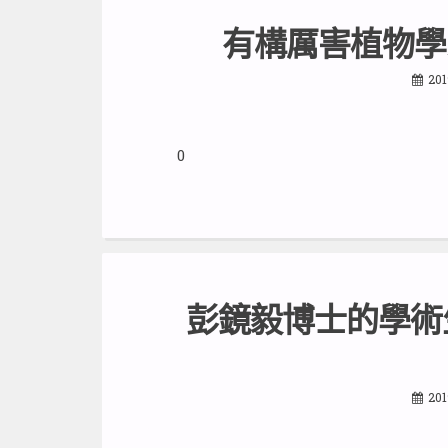
有構厲害植物學
201
0
彭鏡毅博士的學術
201