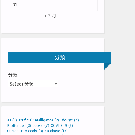
31
« 7 月
分類
分類
AI
(3)
artificial intelligence
(2)
BioCyc
(4)
BioRender
(2)
books
(7)
COVID-19
(3)
Current Protocols
(3)
database
(17)