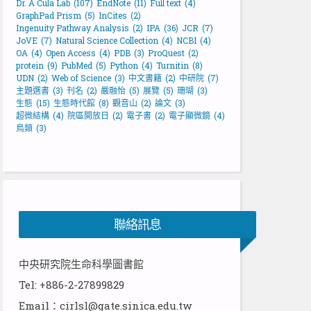
Dr. A Cula Lab
(107)
EndNote
(11)
Full text
(4)
GraphPad Prism
(5)
InCites
(2)
Ingenuity Pathway Analysis
(2)
IPA
(36)
JCR
(7)
JoVE
(7)
Natural Science Collection
(4)
NCBI
(4)
OA
(4)
Open Access
(4)
PDB
(3)
ProQuest
(2)
protein
(9)
PubMed
(5)
Python
(4)
Turnitin
(8)
UDN
(2)
Web of Science
(3)
中文書籍
(2)
中研院
(7)
主題選書
(3)
刊名
(2)
嚴融怡
(5)
展覽
(5)
珊瑚
(3)
生態
(15)
生態時代館
(8)
觀音山
(2)
論文
(3)
超微結構
(4)
院區開放日
(2)
電子書
(2)
電子顯微鏡
(4)
鳥類
(3)
聯絡訊息
中央研究院生命科學圖書館
Tel: +886-2-27899829
Email：cirlsl@gate.sinica.edu.tw