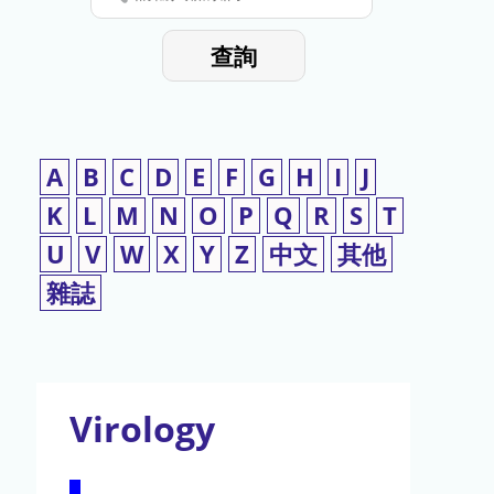
停
輸
入
使
查詢
檢
用
索
詞
A
B
C
D
E
F
G
H
I
J
K
L
M
N
O
P
Q
R
S
T
U
V
W
X
Y
Z
中文
其他
雜誌
Virology