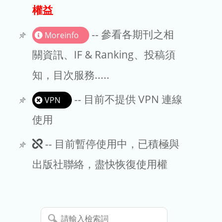
出版商
權益
版權聲明
-- 參看各期刊之相
Moreinfo
文章處理費
關資訊、IF & Ranking、投稿須
知，目次服務.....
EndNote
-- 目前不提供 VPN 連線
VPN
使用
此
-- 目前暫停使用中，已積極與
期
出版社聯絡，盡快恢復使用權
刊
暫
請