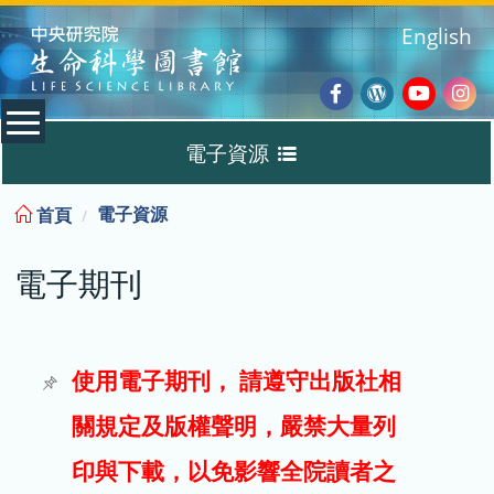
:::
English
Facebook
Wordpres
Youtub
Ins
電子資源
Blog
:::
電子資源
首頁
資料庫
電子期刊
電子書
電子期刊
使用電子期刊， 請遵守出版社相
關規定及版權聲明，嚴禁大量列
試用
印與下載，以免影響全院讀者之