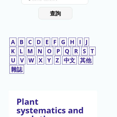
停
輸
入
使
查詢
檢
用
索
詞
A
B
C
D
E
F
G
H
I
J
K
L
M
N
O
P
Q
R
S
T
U
V
W
X
Y
Z
中文
其他
雜誌
Plant
systematics and