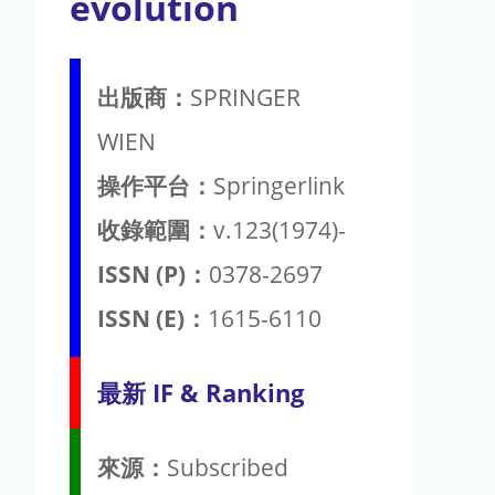
evolution
出版商：
SPRINGER
WIEN
操作平台：
Springerlink
收錄範圍：
v.123(1974)-
ISSN (P)：
0378-2697
ISSN (E)：
1615-6110
最新 IF & Ranking
來源：
Subscribed