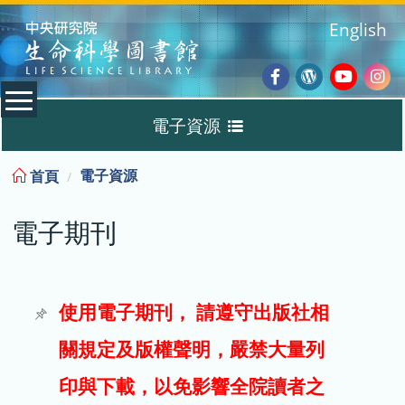
:::
English
Facebook
Wordpres
Youtub
Ins
電子資源
Blog
:::
電子資源
首頁
資料庫
電子期刊
電子書
電子期刊
使用電子期刊， 請遵守出版社相
關規定及版權聲明，嚴禁大量列
試用
印與下載，以免影響全院讀者之