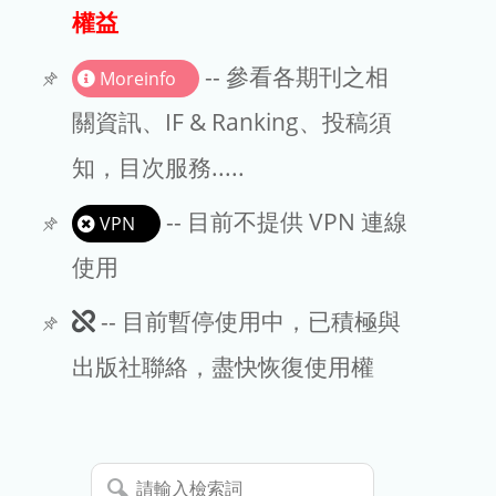
出版商
權益
版權聲明
-- 參看各期刊之相
Moreinfo
文章處理費
關資訊、IF & Ranking、投稿須
知，目次服務.....
EndNote
-- 目前不提供 VPN 連線
VPN
使用
此
-- 目前暫停使用中，已積極與
期
出版社聯絡，盡快恢復使用權
刊
暫
請