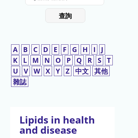
停
輸
入
使
查詢
檢
用
索
詞
A
B
C
D
E
F
G
H
I
J
K
L
M
N
O
P
Q
R
S
T
U
V
W
X
Y
Z
中文
其他
雜誌
Lipids in health
and disease