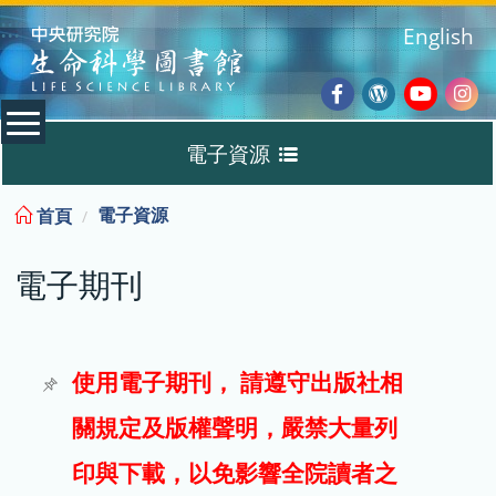
:::
English
Facebook
Wordpres
Youtub
Ins
電子資源
Blog
:::
電子資源
首頁
資料庫
電子期刊
電子書
電子期刊
使用電子期刊， 請遵守出版社相
關規定及版權聲明，嚴禁大量列
試用
印與下載，以免影響全院讀者之