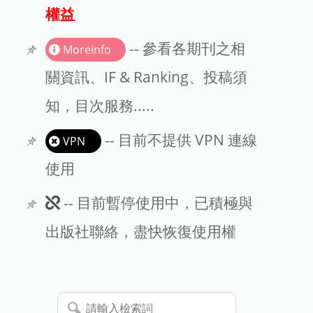
出版商
權益
版權聲明
-- 參看各期刊之相
Moreinfo
文章處理費
關資訊、IF & Ranking、投稿須
知，目次服務.....
EndNote
-- 目前不提供 VPN 連線
VPN
使用
此
-- 目前暫停使用中，已積極與
期
出版社聯絡，盡快恢復使用權
刊
暫
請