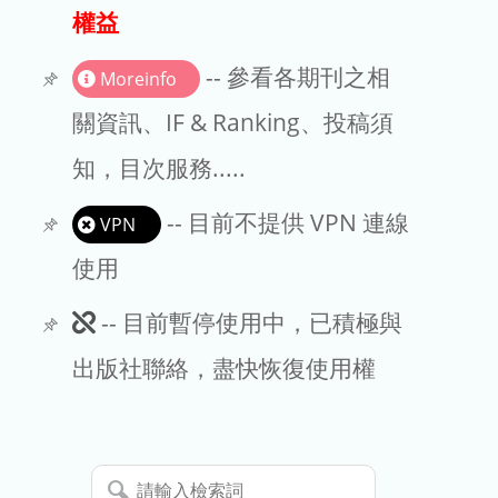
出版商
權益
版權聲明
-- 參看各期刊之相
Moreinfo
文章處理費
關資訊、IF & Ranking、投稿須
知，目次服務.....
EndNote
-- 目前不提供 VPN 連線
VPN
使用
此
-- 目前暫停使用中，已積極與
期
出版社聯絡，盡快恢復使用權
刊
暫
請