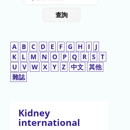
停
輸
入
使
查詢
檢
用
索
詞
A
B
C
D
E
F
G
H
I
J
K
L
M
N
O
P
Q
R
S
T
U
V
W
X
Y
Z
中文
其他
雜誌
Kidney
international