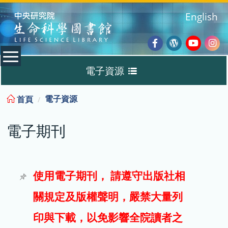
:::
English
Facebook
Wordpres
Youtub
Ins
電子資源
Blog
:::
電子資源
首頁
資料庫
電子期刊
電子書
電子期刊
使用電子期刊， 請遵守出版社相
關規定及版權聲明，嚴禁大量列
試用
印與下載，以免影響全院讀者之