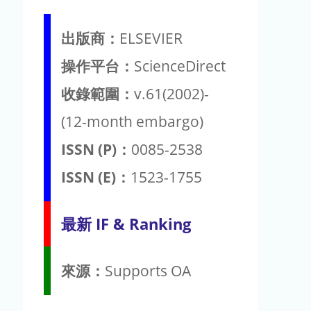
出版商：
ELSEVIER
操作平台：
ScienceDirect
收錄範圍：
v.61(2002)-
(12-month embargo)
ISSN (P)：
0085-2538
ISSN (E)：
1523-1755
最新 IF & Ranking
來源：
Supports OA