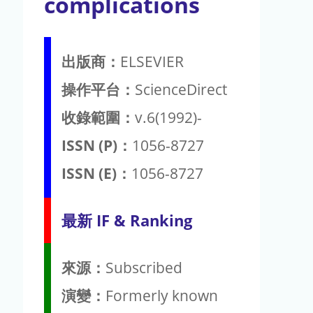
complications
出版商：
ELSEVIER
操作平台：
ScienceDirect
收錄範圍：
v.6(1992)-
ISSN (P)：
1056-8727
ISSN (E)：
1056-8727
最新 IF & Ranking
來源：
Subscribed
演變：
Formerly known