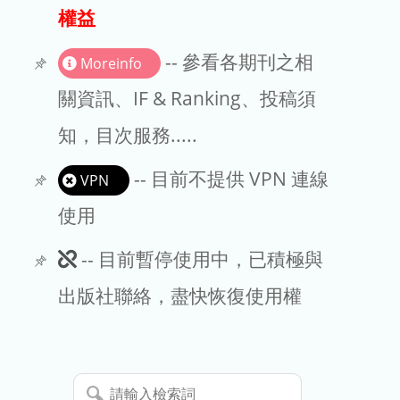
出版商
權益
版權聲明
-- 參看各期刊之相
Moreinfo
文章處理費
關資訊、IF & Ranking、投稿須
知，目次服務.....
EndNote
-- 目前不提供 VPN 連線
VPN
使用
此
-- 目前暫停使用中，已積極與
期
出版社聯絡，盡快恢復使用權
刊
暫
請