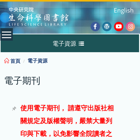
:::
English
Facebook
Wordpres
Youtub
Ins
電子資源
Blog
:::
電子資源
首頁
資料庫
電子期刊
電子書
電子期刊
使用電子期刊， 請遵守出版社相
關規定及版權聲明，嚴禁大量列
試用
印與下載，以免影響全院讀者之