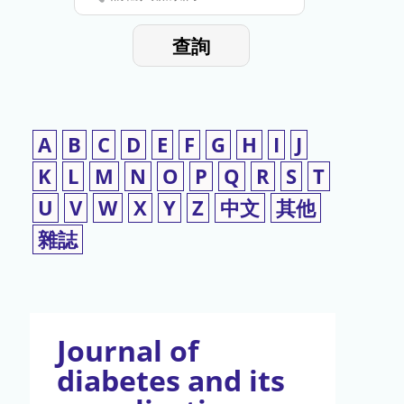
停
輸
入
使
查詢
檢
用
索
詞
A
B
C
D
E
F
G
H
I
J
K
L
M
N
O
P
Q
R
S
T
U
V
W
X
Y
Z
中文
其他
雜誌
Journal of
diabetes and its