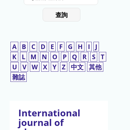
停
輸
入
使
查詢
檢
用
索
詞
A
B
C
D
E
F
G
H
I
J
K
L
M
N
O
P
Q
R
S
T
U
V
W
X
Y
Z
中文
其他
雜誌
International
journal of