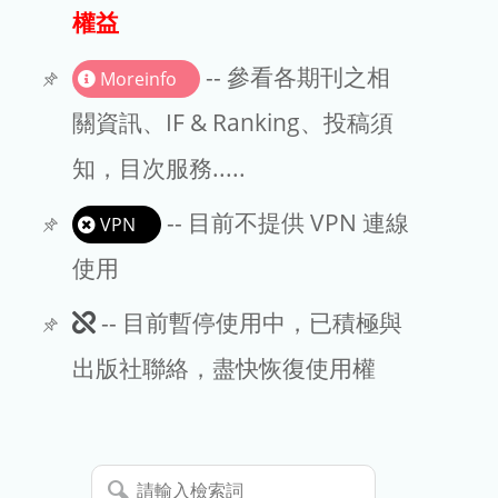
出版商
權益
版權聲明
-- 參看各期刊之相
Moreinfo
文章處理費
關資訊、IF & Ranking、投稿須
知，目次服務.....
EndNote
-- 目前不提供 VPN 連線
VPN
使用
此
-- 目前暫停使用中，已積極與
期
出版社聯絡，盡快恢復使用權
刊
暫
請