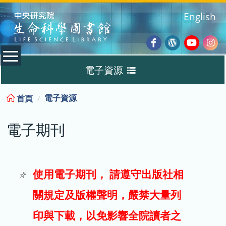
:::
English
Facebook
Wordpres
Youtub
Ins
電子資源
Blog
:::
電子資源
首頁
資料庫
電子期刊
電子書
電子期刊
使用電子期刊， 請遵守出版社相
關規定及版權聲明，嚴禁大量列
試用
印與下載，以免影響全院讀者之