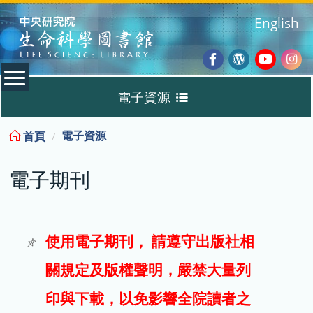
:::
English
Facebook
Wordpres
Youtub
Ins
電子資源
Blog
:::
電子資源
首頁
資料庫
電子期刊
電子書
電子期刊
使用電子期刊， 請遵守出版社相
關規定及版權聲明，嚴禁大量列
試用
印與下載，以免影響全院讀者之