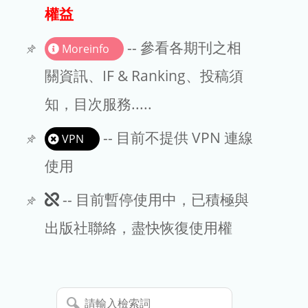
出版商
權益
版權聲明
-- 參看各期刊之相
Moreinfo
文章處理費
關資訊、IF & Ranking、投稿須
知，目次服務.....
EndNote
-- 目前不提供 VPN 連線
VPN
使用
此
-- 目前暫停使用中，已積極與
期
出版社聯絡，盡快恢復使用權
刊
暫
請