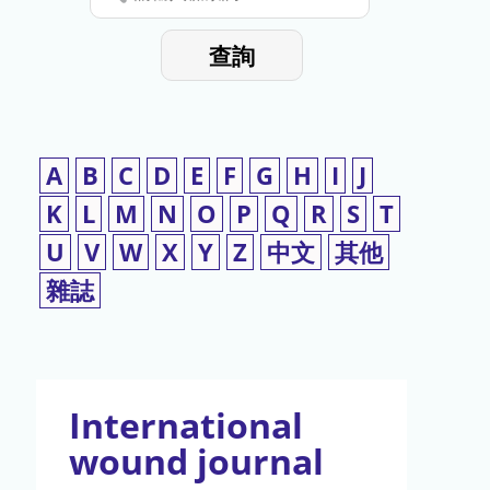
停
輸
入
使
查詢
檢
用
索
詞
A
B
C
D
E
F
G
H
I
J
K
L
M
N
O
P
Q
R
S
T
U
V
W
X
Y
Z
中文
其他
雜誌
International
wound journal