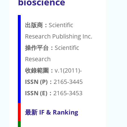
bioscience
出版商：
Scientific
Research Publishing Inc.
操作平台：
Scientific
Research
收錄範圍：
v.1(2011)-
ISSN (P)：
2165-3445
ISSN (E)：
2165-3453
最新 IF & Ranking