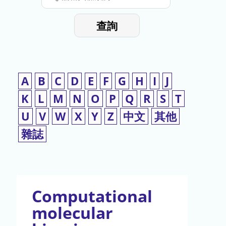
停
輸
入
使
查詢
檢
用
索
詞
A
B
C
D
E
F
G
H
I
J
K
L
M
N
O
P
Q
R
S
T
U
V
W
X
Y
Z
中文
其他
雜誌
Computational
molecular