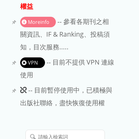
出版商
權益
版權聲明
-- 參看各期刊之相
Moreinfo
文章處理費
關資訊、IF & Ranking、投稿須
知，目次服務.....
EndNote
-- 目前不提供 VPN 連線
VPN
使用
此
-- 目前暫停使用中，已積極與
期
出版社聯絡，盡快恢復使用權
刊
暫
請