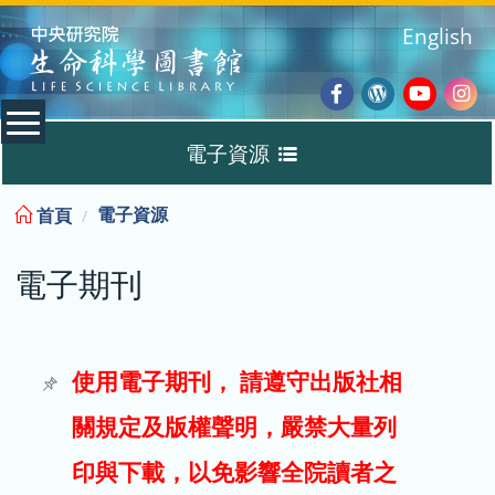
:::
English
Facebook
Wordpres
Youtub
Ins
電子資源
Blog
:::
電子資源
首頁
資料庫
電子期刊
電子書
電子期刊
使用電子期刊， 請遵守出版社相
關規定及版權聲明，嚴禁大量列
試用
印與下載，以免影響全院讀者之