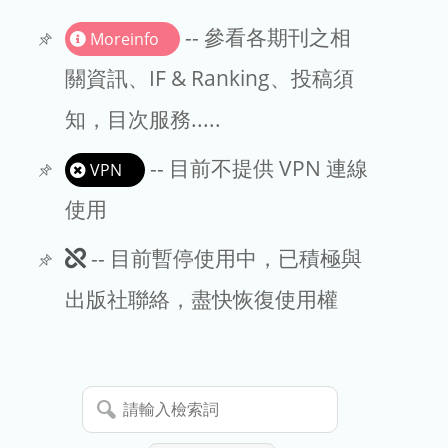
書刊推薦
-- 參看各期刊之相
Moreinfo
關資訊、IF & Ranking、投稿須
知，目次服務.....
-- 目前不提供 VPN 連線
VPN
使用
此
-- 目前暫停使用中，已積極與
期
出版社聯絡，盡快恢復使用權
刊
暫
請
停
輸