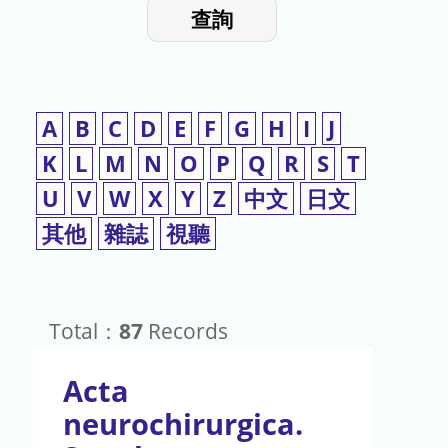
入
使
查詢
檢
用
索
詞
A
B
C
D
E
F
G
H
I
J
K
L
M
N
O
P
Q
R
S
T
U
V
W
X
Y
Z
中文
日文
其他
雜誌
視聽
Total：
87
Records
Acta
neurochirurgica.