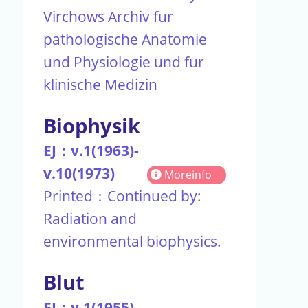
Virchows Archiv fur
pathologische Anatomie
und Physiologie und fur
klinische Medizin
Biophysik
EJ：v.1(1963)-
v.10(1973)
Moreinfo
Printed：Continued by:
Radiation and
environmental biophysics.
Blut
EJ：v.1(1955)-