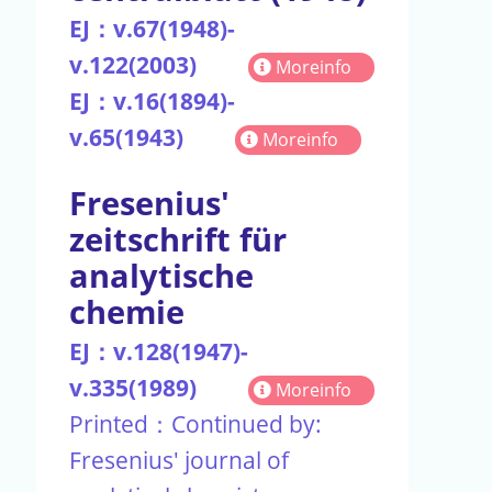
EJ：v.67(1948)-
v.122(2003)
Moreinfo
EJ：v.16(1894)-
v.65(1943)
Moreinfo
Fresenius'
zeitschrift für
analytische
chemie
EJ：v.128(1947)-
v.335(1989)
Moreinfo
Printed：Continued by:
Fresenius' journal of