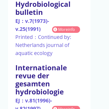
Hydrobiological
bulletin
EJ：v.7(1973)-
v.25(1991)
Moreinfo
Printed：Continued by:
Netherlands journal of
aquatic ecology
Internationale
revue der
gesamten
hydrobiologie
EJ：v.81(1996)-
v.82(1997)
Moreinfo