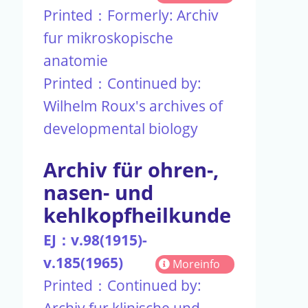
Printed：Formerly: Archiv
fur mikroskopische
anatomie
Printed：Continued by:
Wilhelm Roux's archives of
developmental biology
Archiv für ohren-,
nasen- und
kehlkopfheilkunde
EJ：v.98(1915)-
v.185(1965)
Moreinfo
Printed：Continued by:
Archiv fur klinische und