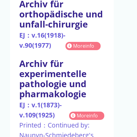
Archiv für
orthopädische und
unfall-chirurgie
EJ：v.16(1918)-
v.90(1977)
Moreinfo
Archiv für
experimentelle
pathologie und
pharmakologie
EJ：v.1(1873)-
v.109(1925)
Moreinfo
Printed：Continued by:
Naunyn-Schmiedeberg's