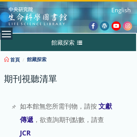
:::
English
Facebook
Wordpres
Youtub
Ins
館藏探索
Blog
:::
館藏探索
首頁
Discovery
期刊視聽清單
期刊視聽清單
TIGP 專區
文獻
如本館無您所需刊物，請按
傳遞
，欲查詢期刊點數，請查
借閱查詢 / 續借
JCR