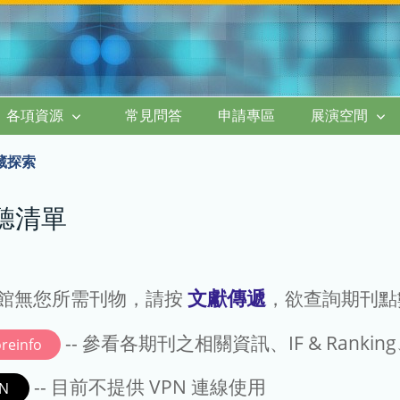
各項資源
常見問答
申請專區
展演空間
藏探索
聽清單
文獻傳遞
館無您所需刊物，請按
，欲查詢期刊
-- 參看各期刊之相關資訊、IF & Rankin
reinfo
-- 目前不提供 VPN 連線使用
N