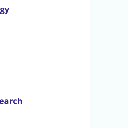
ogy
search