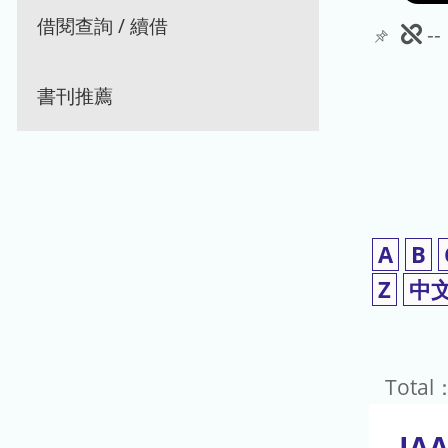
借閱查詢 / 續借
此
-
期
書刊推薦
刊
暫
停
使
A
B
用
Z
中
Total
JAA