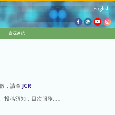
English
Facebook
Wordpres
Youtub
Ins
資源連結
Blog
:::
JCR
點數，請查
g、投稿須知，目次服務.....