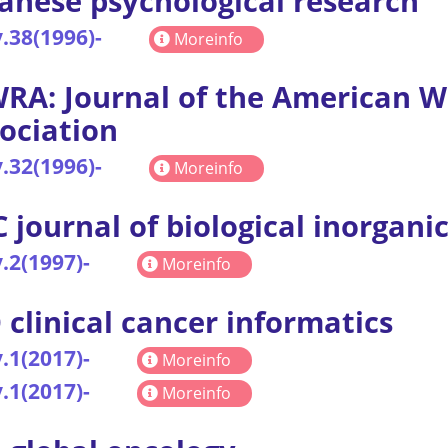
anese psychological research
.38(1996)-
Moreinfo
RA: Journal of the American W
ociation
.32(1996)-
Moreinfo
C journal of biological inorgani
.2(1997)-
Moreinfo
 clinical cancer informatics
.1(2017)-
Moreinfo
.1(2017)-
Moreinfo