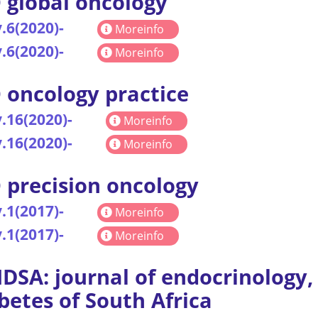
 global oncology
.6(2020)-
Moreinfo
.6(2020)-
Moreinfo
 oncology practice
.16(2020)-
Moreinfo
.16(2020)-
Moreinfo
 precision oncology
.1(2017)-
Moreinfo
.1(2017)-
Moreinfo
DSA: journal of endocrinology
betes of South Africa