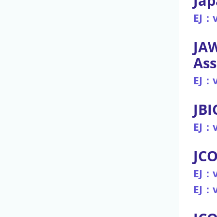
Jap
EJ：v
JAW
Ass
EJ：v
JBI
EJ：v
JCO
EJ：v
EJ：v