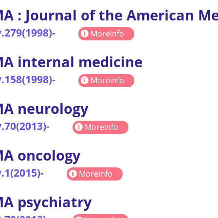
A : Journal of the American Me
.279(1998)-
Moreinfo
A internal medicine
.158(1998)-
Moreinfo
MA neurology
.70(2013)-
Moreinfo
MA oncology
.1(2015)-
Moreinfo
A psychiatry