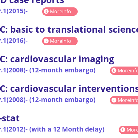
.1(2015)-
Moreinfo
C: basic to translational scienc
.1(2016)-
Moreinfo
C: cardiovascular imaging
.1(2008)- (12-month embargo)
Moreinf
C: cardiovascular intervention
.1(2008)- (12-month embargo)
Moreinf
-stat
.1(2012)- (with a 12 Month delay)
More