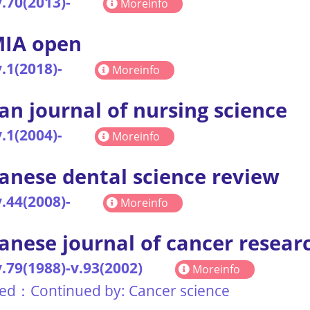
.70(2013)-
Moreinfo
MIA open
.1(2018)-
Moreinfo
an journal of nursing science
.1(2004)-
Moreinfo
anese dental science review
.44(2008)-
Moreinfo
anese journal of cancer resear
.79(1988)-v.93(2002)
Moreinfo
ted：Continued by: Cancer science