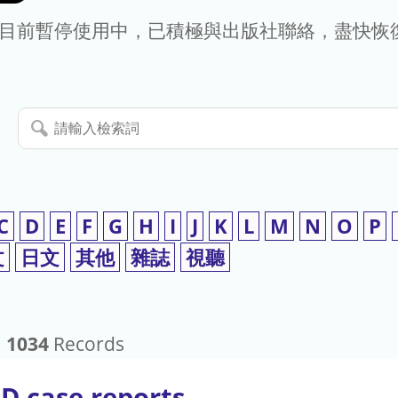
- 目前暫停使用中，已積極與出版社聯絡，盡快恢
請
輸
入
檢
索
C
D
E
F
G
H
I
J
K
L
M
N
O
P
詞
文
日文
其他
雜誌
視聽
：
1034
Records
D case reports