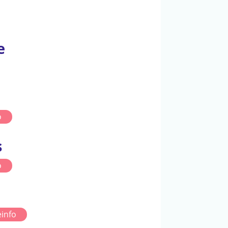
e
o
s
o
info