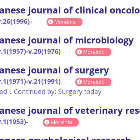
anese journal of clinical oncol
.26(1996)-
Moreinfo
anese journal of microbiology
.1(1957)-v.20(1976)
Moreinfo
anese journal of surgery
.1(1971)-v.21(1991)
Moreinfo
ted：Continued by: Surgery today
anese journal of veterinary re
.1(1953)-
Moreinfo