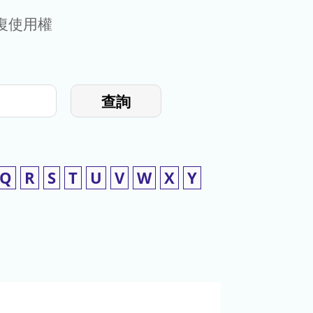
復使用權
查詢
Q
R
S
T
U
V
W
X
Y